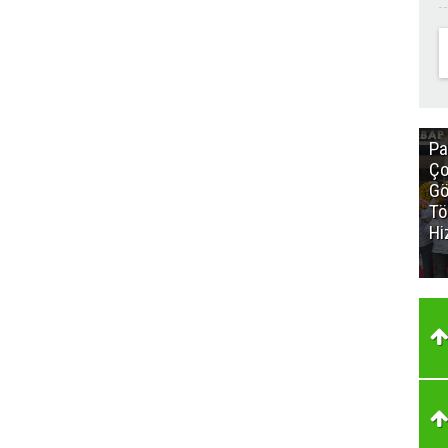
Pa
Ço
Gö
Tö
Hi