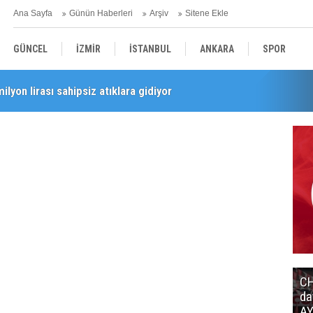
Ana Sayfa
Günün Haberleri
Arşiv
Sitene Ekle
GÜNCEL
İZMİR
İSTANBUL
ANKARA
SPOR
milyon lirası sahipsiz atıklara gidiyor
YEREL
SAĞLIK
EKONOMİ
POLİTİKA
i’nde esnaf turu
CH
da
AY