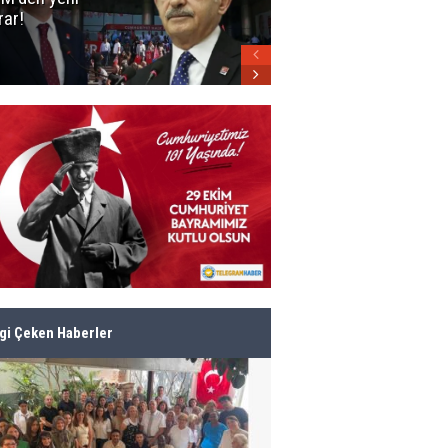
rar!
parti belli oldu!
lgi Çeken Haberler