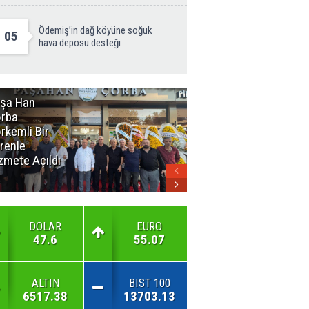
Ödemiş’in dağ köyüne soğuk
05
hava deposu desteği
şa Han
İnsan En Çok
rba
Açamadığı
rkemli Bir
Kapıları
renle
Hatırlar
zmete Açıldı
DOLAR
EURO
47.6
55.07
ALTIN
BIST 100
6517.38
13703.13