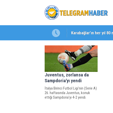
Karabağlar’ın her yıl 80 
Başkan Eşki’den Çamdib
Juventus, zorlansa da
Sampdoria'yı yendi
İtalya Birinci Futbol Ligi'nin (Serie A)
26. haftasında Juventus, konuk
ettiği Sampdoria'yı 4-2 yendi.