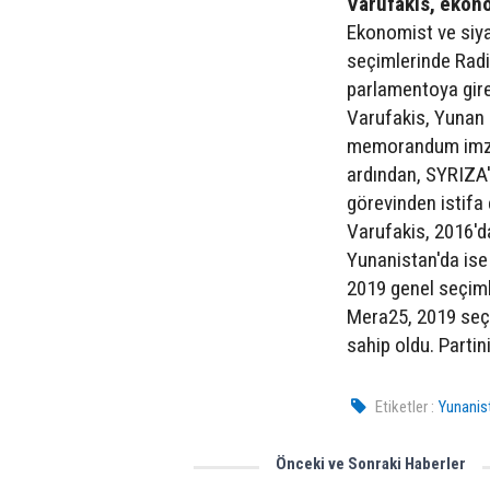
Varufakis, ekon
Ekonomist ve siyas
seçimlerinde Radik
parlamentoya gire
Varufakis, Yunan h
memorandum imzal
ardından, SYRIZA
görevinden istifa e
Varufakis, 2016'd
Yunanistan'da ise 
2019 genel seçiml
Mera25, 2019 seç
sahip oldu. Partin
Etiketler :
Yunanist
Önceki ve Sonraki Haberler