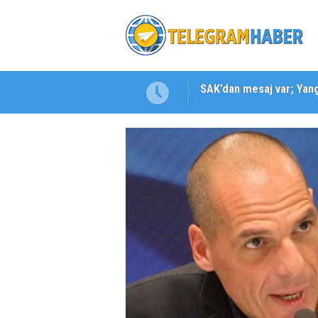
SAK’dan mesaj var; Yangı
Karabağlar ‘da Gazeteci 