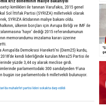
omik kriz döneminin maliye bakanıydı
etçi kimlikleri ile tanınan Varufakis, 2015 genel
al Sol İttifak Partisi (SYRIZA) milletvekili olarak
rek, SYRIZA iktidarının maliye bakanı oldu.
alkının, ülkenin borçları için Avrupa Birliği ve IMF ile
anmasına 'hayır' dediği 2015 referandumunun
'nın memorandumu imzalama kararı üzerine
tti.
"G
a Avrupa'da Demokrasi Hareketi'ni (Diem25) kurdu,
ge
2018'de kendi liderliğinde kurulan Mera25 Partisi ile
erinde yüzde 3,44 oy alarak meclise girdi.
imlerinde parlamentodaki 300 sandalyeden 9'una
in bugün ise parlamentoda 6 milletvekili bulunuyor.
an'da muhalefet partisi lideri sokakta darp edildi