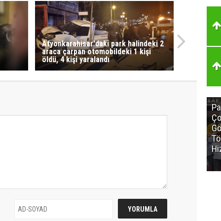
Afyonkarahisar'daki park halindeki 2
araca çarpan otomobildeki 1 kişi
öldü, 4 kişi yaralandı
Pa
Ço
Gö
Tö
Hi