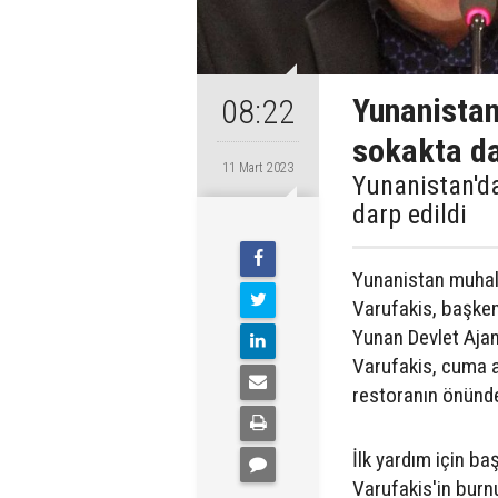
Yunanistan
08:22
sokakta da
11 Mart 2023
Yunanistan'da
darp edildi
Yunanistan muhale
Varufakis, başkent
Yunan Devlet Ajan
Varufakis, cuma a
restoranın önünde 
İlk yardım için b
Varufakis'in burnu