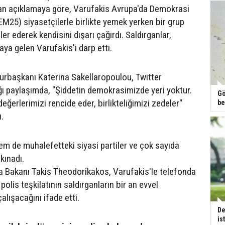
an açıklamaya göre, Varufakis Avrupa'da Demokrasi
EM25) siyasetçilerle birlikte yemek yerken bir grup
ler ederek kendisini dışarı çağırdı. Saldırganlar,
ya gelen Varufakis'i darp etti.
rbaşkanı Katerina Sakellaropoulou, Twitter
ı paylaşımda, "Şiddetin demokrasimizde yeri yoktur.
Gö
eğerlerimizi rencide eder, birlikteliğimizi zedeler"
be
ı.
em de muhalefetteki siyasi partiler ve çok sayıda
 kınadı.
 Bakanı Takis Theodorikakos, Varufakis'le telefonda
olis teşkilatının saldırganların bir an evvel
alışacağını ifade etti.
De
is