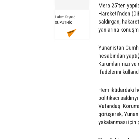
Mera 25'ten yapıl
Hareketi'nden (Di
Haber Kaynağı
saldırgan, hakaret
SUPUTNİK
yanlarına konuşma
Yunanistan Cumhu
hesabından yaptığ
Kurumlarımızı ve d
ifadelerini kulland
Hem iktidardaki h
politikacı saldırıyı
Vatandaşı Koruma
görüşerek, Yunan p
yakalanması için ç