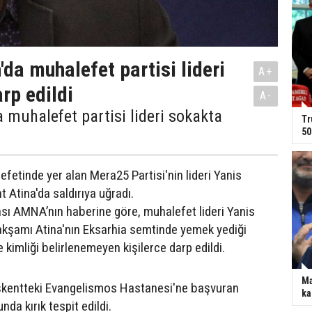
'da muhalefet partisi lideri
A+
rp edildi
A-
 muhalefet partisi lideri sokakta
Tr
50
fetinde yer alan Mera25 Partisi'nin lideri Yanis
 Atina'da saldırıya uğradı.
sı AMNA’nın haberine göre, muhalefet lideri Yanis
kşamı Atina'nın Eksarhia semtinde yemek yediği
kimliği belirlenemeyen kişilerce darp edildi.
Ma
aşkentteki Evangelismos Hastanesi'ne başvuran
ka
nda kırık tespit edildi.