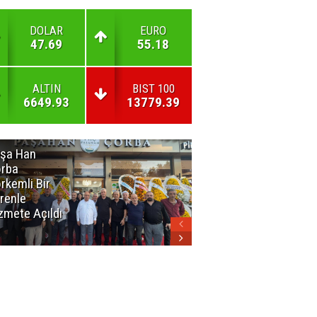
DOLAR
EURO
47.69
55.18
ALTIN
BIST 100
6649.93
13779.39
şa Han
İnsan En Çok
rba
Açamadığı
rkemli Bir
Kapıları
renle
Hatırlar
zmete Açıldı