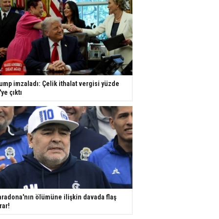
ump imzaladı: Çelik ithalat vergisi yüzde
'ye çıktı
radona'nın ölümüne ilişkin davada flaş
rar!