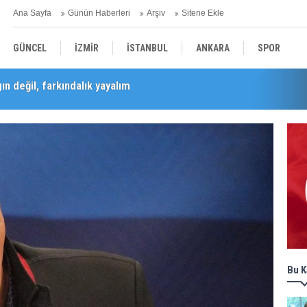
Ana Sayfa
Günün Haberleri
Arşiv
Sitene Ekle
GÜNCEL
İZMİR
İSTANBUL
ANKARA
SPOR
n değil, farkındalık yayalım
Barış Selçuk saygıyla anıldı
YEREL
SAĞLIK
EKONOMİ
POLİTİKA
Bu K