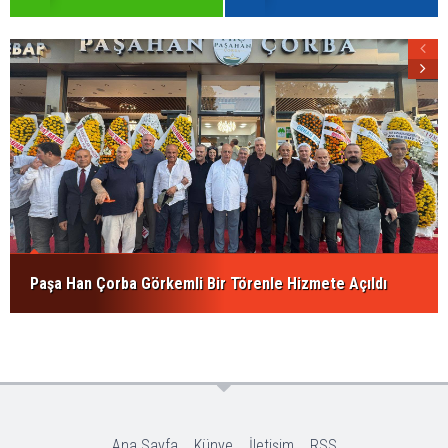
Paşa Han Çorba Görkemli Bir Törenle Hizmete Açıldı
Ana Sayfa
Künye
İletişim
RSS