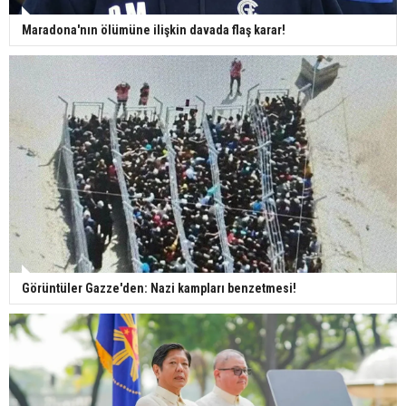
Maradona'nın ölümüne ilişkin davada flaş karar!
Görüntüler Gazze'den: Nazi kampları benzetmesi!