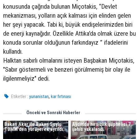
konusunda çağrıda bulunan Miçotakis, “Devlet
mekanizması, yolların açık kalması için elinden gelen
her şeyi yapacak. Tabi ki, büyük endişelerimizden biri
de enerji kaynağıdır. Özellikle Attika'da olmak üzere bu
konuda sorunlar olduğunun farkındayız ” ifadelerini
kullandı.
Halktan sabırlı olmalarını isteyen Başbakan Miçotakis,
"Sabır göstermeli ve benzeri görülmemiş bir olay ile
ilgilenmeliyiz" dedi.
,
Etiketler :
yunanistan
kar fırtınası
Önceki ve Sonraki Haberler
Bakan Akar ile Bakan Soylu
Aydın’da hırsızlık şüphelisi 7
TBMM'den yürüyerek ayrıldı
şahıs yakalandı