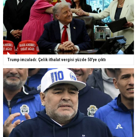
Trump imzaladı: Çelik ithalat vergisi yüzde 50'ye çıktı