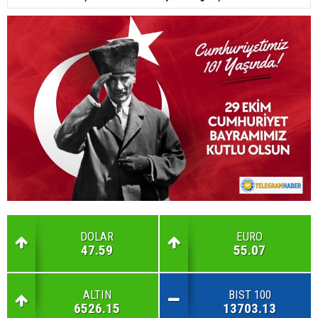
DOLAR
EURO
47.59
55.07
ALTIN
BIST 100
6526.15
13703.13