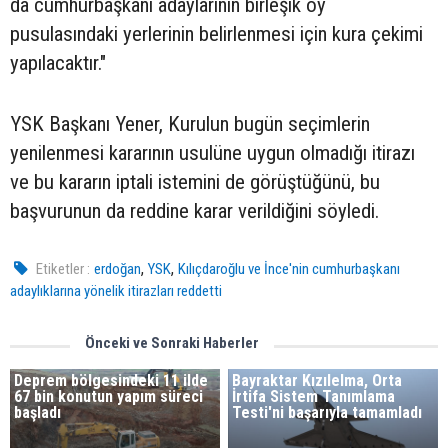
da cumhurbaşkanı adaylarının birleşik oy
pusulasındaki yerlerinin belirlenmesi için kura çekimi
yapılacaktır."
YSK Başkanı Yener, Kurulun bugün seçimlerin
yenilenmesi kararının usulüne uygun olmadığı itirazı
ve bu kararın iptali istemini de görüştüğünü, bu
başvurunun da reddine karar verildiğini söyledi.
,
,
Etiketler :
erdoğan
YSK
Kılıçdaroğlu ve İnce'nin cumhurbaşkanı
adaylıklarına yönelik itirazları reddetti
Önceki ve Sonraki Haberler
Deprem bölgesindeki 11 ilde
Bayraktar Kızılelma, Orta
67 bin konutun yapım süreci
İrtifa Sistem Tanımlama
başladı
Testi'ni başarıyla tamamladı