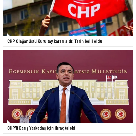
CHP Olağanüstü Kurultay kararı aldı: Tarih belli oldu
CHP'li Barış Yarkadaş için ihraç talebi