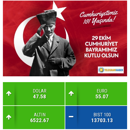
DOLAR
EURO
47.58
55.07
ALTIN
BIST 100
6522.67
13703.13