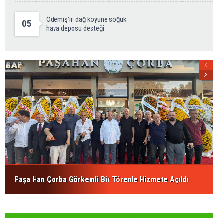
Ödemiş’in dağ köyüne soğuk
05
hava deposu desteği
Paşa Han Çorba Görkemli Bir Törenle Hizmete Açıldı