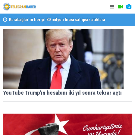
Karabağlar’ın her yıl 80 milyon lirası sahipsiz atıklara
gidiyor
Halk isted
Başkan Eşki’den Çamdibi’nde esnaf turu
YouTube Trump'ın hesabını iki yıl sonra tekrar açtı