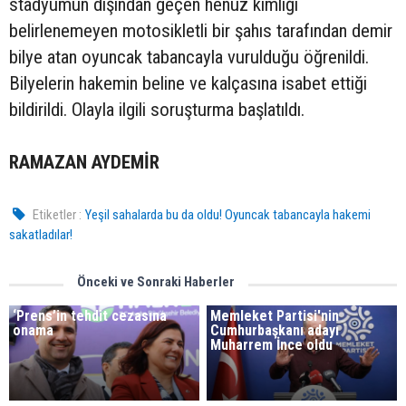
stadyumun dışından geçen henüz kimliği
belirlenemeyen motosikletli bir şahıs tarafından demir
bilye atan oyuncak tabancayla vurulduğu öğrenildi.
Bilyelerin hakemin beline ve kalçasına isabet ettiği
bildirildi. Olayla ilgili soruşturma başlatıldı.
RAMAZAN AYDEMİR
Etiketler :
Yeşil sahalarda bu da oldu! Oyuncak tabancayla hakemi
sakatladılar!
Önceki ve Sonraki Haberler
‘Prens’in tehdit cezasına
Memleket Partisi'nin
onama
Cumhurbaşkanı adayı
Muharrem İnce oldu