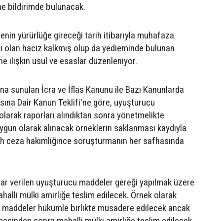
ine bildirimde bulunacak.
enin yürürlüğe gireceği tarih itibarıyla muhafaza
ı olan haciz kalkmış olup da yedieminde bulunan
ne ilişkin usul ve esaslar düzenleniyor.
a sunulan İcra ve İflas Kanunu ile Bazı Kanunlarda
asına Dair Kanun Teklifi'ne göre, uyuşturucu
olarak raporları alındıktan sonra yönetmelikte
uygun olarak alınacak örneklerin saklanması kaydıyla
h ceza hakimliğince soruşturmanın her safhasında
ar verilen uyuşturucu maddeler gereği yapılmak üzere
halli mülki amirliğe teslim edilecek. Örnek olarak
 maddeler hükümle birlikte müsadere edilecek ancak
sinden sonra mahalli mülki amirliğe teslim edilecek.