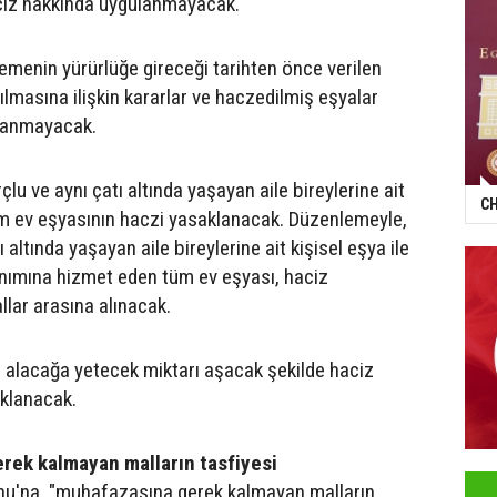
aciz hakkında uygulanmayacak.
menin yürürlüğe gireceği tarihten önce verilen
lmasına ilişkin kararlar ve haczedilmiş eşyalar
lanmayacak.
u ve aynı çatı altında yaşayan aile bireylerine ait
CH
tüm ev eşyasının haczi yasaklanacak. Düzenlemeyle,
 altında yaşayan aile bireylerine ait kişisel eşya ile
lanımına hizmet eden tüm ev eşyası, haciz
ar arasına alınacak.
u alacağa yetecek miktarı aşacak şekilde haciz
klanacak.
rek kalmayan malların tasfiyesi
unu'na, "muhafazasına gerek kalmayan malların