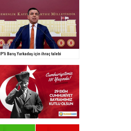
P'li Barış Yarkadaş için ihraç talebi