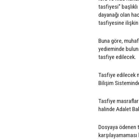
tasfiyesi" başlık
dayanağı olan hac
tasfiyesine ilişki
Buna göre, muhafa
yedieminde bulunan
tasfiye edilecek.
Tasfiye edilecek ma
Bilişim Sistemind
Tasfiye masraflar
halinde Adalet Ba
Dosyaya ödenen tu
karşılayamaması h