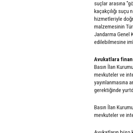
suçlar arasına "g
kaçakçılığı suçu n
hizmetleriyle doğr
malzemesinin Türk
Jandarma Genel Ko
edilebilmesine i
Avukatlara fina
Basın İlan Kurumu
mevkuteler ve inte
yayınlanmasına a
gerektiğinde yurtd
Basın İlan Kurumu
mevkuteler ve inte
Avukatların büro k