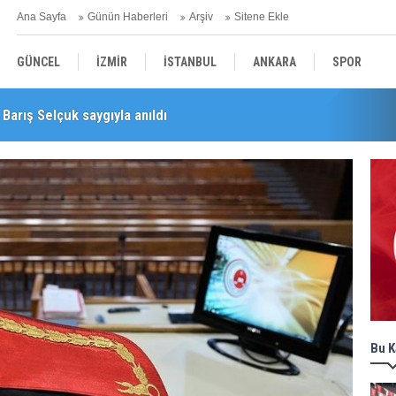
Ana Sayfa
Günün Haberleri
Arşiv
Sitene Ekle
GÜNCEL
İZMİR
İSTANBUL
ANKARA
SPOR
Barış Selçuk saygıyla anıldı
YEREL
SAĞLIK
EKONOMİ
POLİTİKA
Bu K