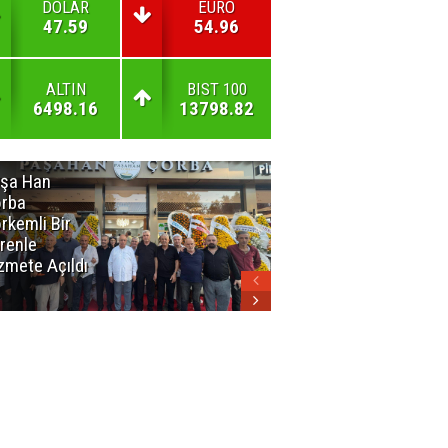
DOLAR
EURO
47.59
54.96
ALTIN
BIST 100
6498.16
13798.82
şa Han
İnsan En Çok
rba
Açamadığı
rkemli Bir
Kapıları
renle
Hatırlar
zmete Açıldı