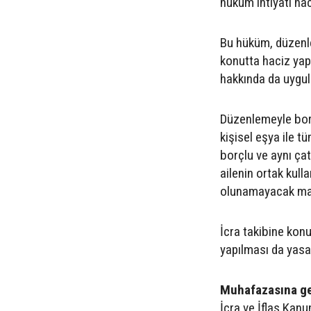
hüküm ihtiyati h
Bu hüküm, düzenle
konutta haciz yapı
hakkında da uygu
Düzenlemeyle borçl
kişisel eşya ile 
borçlu ve aynı çatı
ailenin ortak kul
olunamayacak mall
İcra takibine kon
yapılması da yasa
Muhafazasına ge
İcra ve İflas Kan