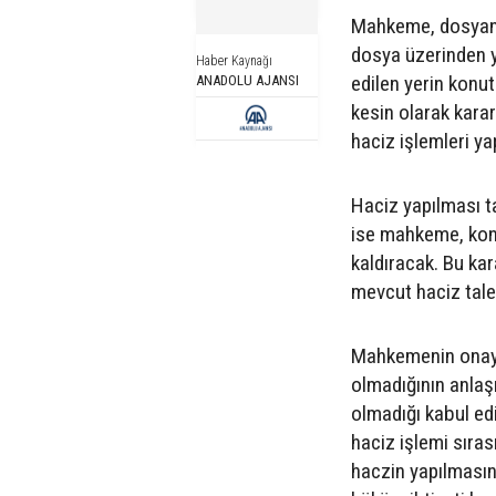
Mahkeme, dosyanın
dosya üzerinden 
Haber Kaynağı
edilen yerin konu
ANADOLU AJANSI
kesin olarak karar
haciz işlemleri ya
Haciz yapılması t
ise mahkeme, konu
kaldıracak. Bu kar
mevcut haciz tale
Mahkemenin onayla
olmadığının anlaş
olmadığı kabul edil
haciz işlemi sıras
haczin yapılmasın