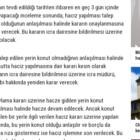
 tevdi edildiği tarihten itibaren en geç 3 gün içinde
yapacağı inceleme sonunda, haciz yapılması talep
t olduğunun anlaşılması halinde kararın onaylanmasına
 verecek. Bu kararın icra dairesine bildirilmesi üzerine
pılacak.
Mi
alep edilen yerin konut olmadığının anlaşılması halinde
ha
tta haciz yapılmasına dair kararı kesin olarak
arın icra dairesine bildirilmesi üzerine icra müdürü,
bi hakkında yeniden karar verecek.
ma kararı üzerine hacze gidilen yerin konut
ılması halinde hacze devam edilecek. Ancak konut
en bir yerle ilgili verilen haciz kararı üzerine yapılan
ında, bu yerin konut olduğu anlaşılır ve borçlu da
CH
be
a rıza göstermez ise haciz işlemine son verilecek. Bu