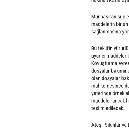
Münhasıran suç eş
maddelerin bir an
sağlanmasına yöne
Bu teklifin yürür
uyarıcı maddeler 
Kovuşturma evres
dosyalar bakımın
olan dosyalar bak
mahkemesince der
yeterince örnek a
maddeler ancak h
teslim edilecek.
Ateşli Silahlar ve