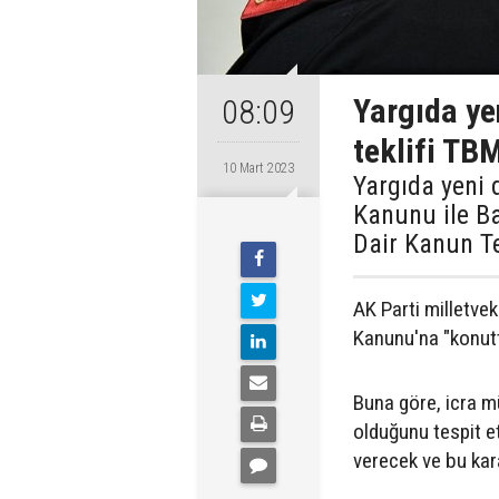
Yargıda ye
08:09
teklifi TB
10 Mart 2023
Yargıda yeni 
Kanunu ile B
Dair Kanun T
AK Parti milletveki
Kanunu'na "konutt
Buna göre, icra m
olduğunu tespit e
verecek ve bu kar