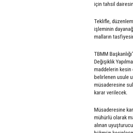
için tahsil daires
Teklifle, düzenlem
işleminin dayanağ
malların tasfiyesi
TBMM Başkanlığı'n
Değişiklik Yapılm
maddelerin kesin 
belirlenen usule 
müsaderesine sul
karar verilecek.
Müsaderesine kar
mühürlü olarak ma
alınan uyuşturucu
hükmün kesinleşme