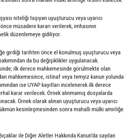
yası niteliği taşıyan uyuşturucu veya uyarıcı
 önce müsadere kararı verilerek, imhasının
lik düzenlemeye gidiliyor.
lüğe girdiği tarihten önce el konulmuş uyuşturucu veya
bakımından da bu değişiklikler uygulanacak.
inde; ilk derece mahkemesinde görülmekte olan
dan mahkemesince, istinaf veya temyiz kanun yolunda
ımından ise UYAP kayıtları incelenerek ilk derece
hal karar verilecek. Örnek alınmamış dosyalarda
lınacak. Örnek olarak alınan uyuşturucu veya uyarıcı
ükmün kesinleşmesinden sonra mahalli mülki amirliğe
 Bıçaklar ile Diğer Aletler Hakkında Kanun'da sayılan