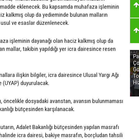
lı madde eklenecek. Bu kapsamda muhafaza işleminin
iz kalkmış olup da yedieminde bulunan malların
n usul ve esaslar düzenlenecek.
za işleminin dayanağı olan haciz kalkmış olup da
 mallar, takibin yapıldığı yer icra dairesince resen
Pa
Ço
Gö
llara ilişkin bilgiler, icra dairesince Ulusal Yargı Ağı
Tö
Hi
e (UYAP) duyurulacak.
ı, öncelikle dosyadaki avanstan, avansın bulunmaması
kanlığı bütçesinden karşılanacak.
tarın, Adalet Bakanlığı bütçesinden yapılan masrafı
alinde icra dairesi, bakiye masrafın, borçludan tahsili