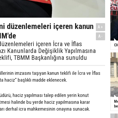
ni düzenlemeleri içeren kanun
A+
MM'de
A-
düzenlemeleri içeren İcra ve İflas
CH
azı Kanunlarda Değişiklik Yapılmasına
eklifi, TBMM Başkanlığına sunuldu
llerinin imzasını taşıyan kanun teklifi ile İcra ve İflas
a haciz" başlıklı madde eklenecek.
üdürü, haciz yapılması talep edilen yerin konut
tmesi halinde bu yerde haciz yapılmasına karar
Me
be
arı derhal icra mahkemesinin onayına sunacak.