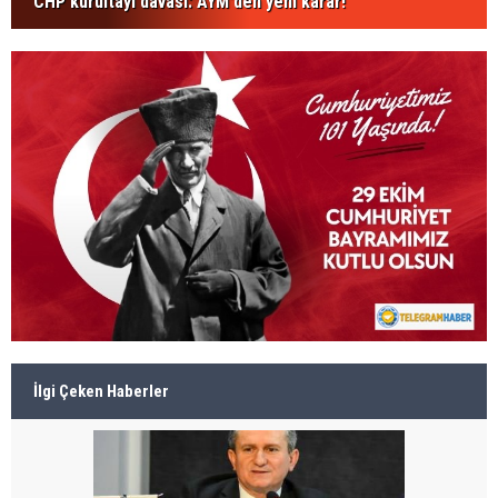
CHP kurultayı davası: AYM'den yeni karar!
İlgi Çeken Haberler