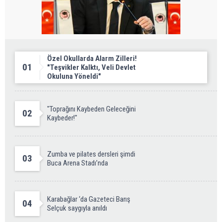
Özel Okullarda Alarm Zilleri!
01
"Teşvikler Kalktı, Veli Devlet
Okuluna Yöneldi"
"Toprağını Kaybeden Geleceğini
02
Kaybeder!"
Zumba ve pilates dersleri şimdi
03
Buca Arena Stadı’nda
Karabağlar ‘da Gazeteci Barış
04
Selçuk saygıyla anıldı