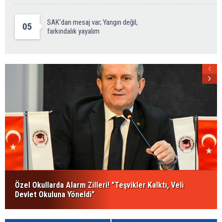
SAK’dan mesaj var; Yangın değil,
05
farkındalık yayalım
Özel Okullarda Alarm Zilleri! "Teşvikler Kalktı, Veli
Devlet Okuluna Yöneldi"