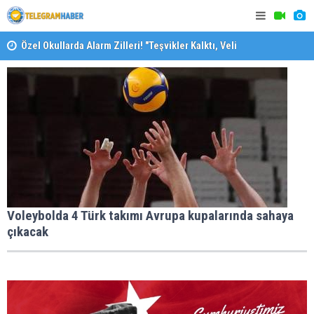
Özel Okullarda Alarm Zilleri! "Teşvikler Kalktı, Veli
Devlet Okuluna Yöneldi"
SAK’dan mes
"Toprağını Kaybeden Geleceğini Kaybeder!"
Voleybolda 4 Türk takımı Avrupa kupalarında sahaya
çıkacak