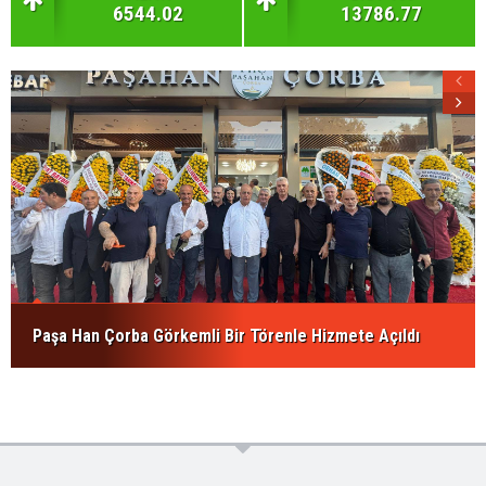
6544.02
13786.77
Paşa Han Çorba Görkemli Bir Törenle Hizmete Açıldı