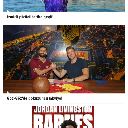
İzmirli yüzücü tarihe geçti!
Göz-Göz'de dokuzuncu takviye!