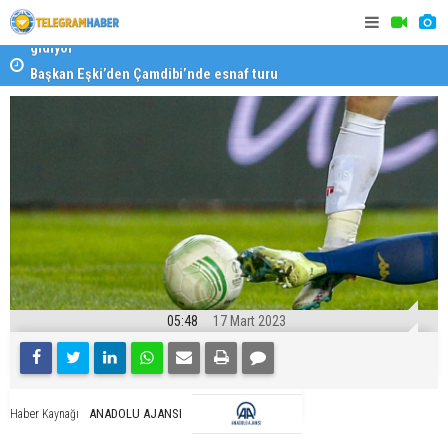
Başkan Eşki’den Çamdibi’nde esnaf turu
Halk isted
05:48
17 Mart 2023
ANADOLU AJANSI
Haber Kaynağı