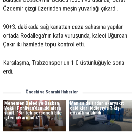
Özdemir çizgi üzerinden meşin yuvarlağı çıkardı.
90+3. dakikada sağ kanattan ceza sahasına yapılan
ortada Rodallega'nın kafa vuruşunda, kaleci Uğurcan
Çakır iki hamlede topu kontrol etti.
Karşılaşma, Trabzonspor'un 1-0 üstünlüğüyle sona
erdi.
Önceki ve Sonraki Haberler
Menemen Belediye Başkan
Manisa'da tırdan akaryakıt
Vekili Pehlivan'dan iddialara
çaldıkları iddiasıyla 3 kişi
yanıt: "Bir tek personeli bile
gözaltına alındı
işten çıkarmadık"