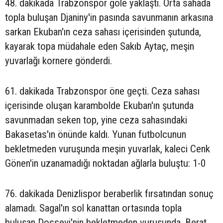
48. dakikada Trabzonspor gole yaklaştı. Orta sahada
topla buluşan Djaniny'in pasında savunmanın arkasına
sarkan Ekuban'ın ceza sahası içerisinden şutunda,
kayarak topa müdahale eden Sakıb Aytaç, meşin
yuvarlağı kornere gönderdi.
61. dakikada Trabzonspor öne geçti. Ceza sahası
içerisinde oluşan karambolde Ekuban'ın şutunda
savunmadan seken top, yine ceza sahasındaki
Bakasetas'ın önünde kaldı. Yunan futbolcunun
bekletmeden vuruşunda meşin yuvarlak, kaleci Cenk
Gönen'in uzanamadığı noktadan ağlarla buluştu: 1-0
76. dakikada Denizlispor beraberlik fırsatından sonuç
alamadı. Sagal'ın sol kanattan ortasında topla
buluşan Dossevi'nin bekletmeden vuruşunda, Berat