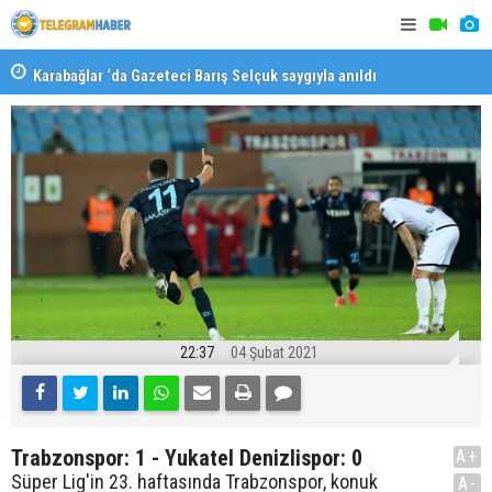
Karabağlar ‘da Gazeteci Barış Selçuk saygıyla anıldı
Konaklı ka
22:37
04 Şubat 2021
Trabzonspor: 1 - Yukatel Denizlispor: 0
A+
Süper Lig'in 23. haftasında Trabzonspor, konuk
A-