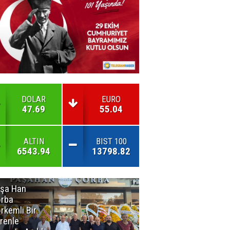
DOLAR
EURO
47.69
55.04
ALTIN
BIST 100
6543.94
13798.82
şa Han
İnsan En Çok
rba
Açamadığı
rkemli Bir
Kapıları
renle
Hatırlar