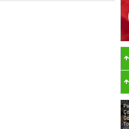
Pa
Ço
Gö
Tö