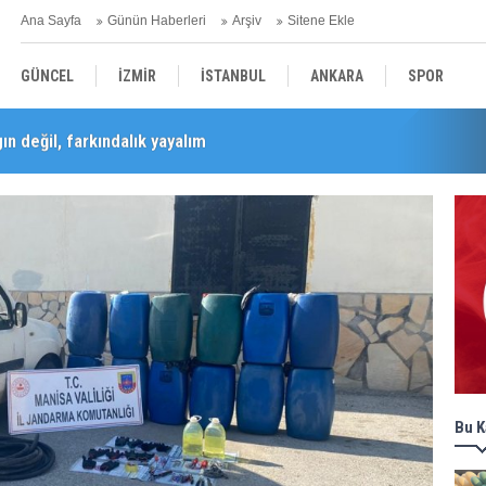
Ana Sayfa
Günün Haberleri
Arşiv
Sitene Ekle
GÜNCEL
İZMİR
İSTANBUL
ANKARA
SPOR
n değil, farkındalık yayalım
Barış Selçuk saygıyla anıldı
YEREL
SAĞLIK
EKONOMİ
POLİTİKA
Bu K