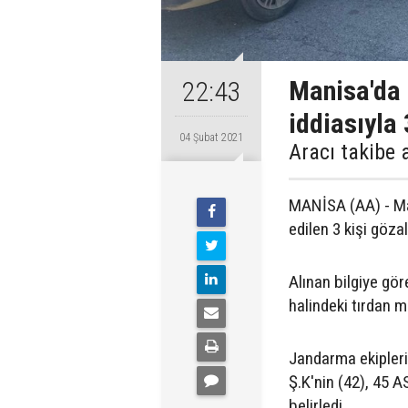
Manisa'da 
22:43
iddiasıyla 
04 Şubat 2021
Aracı takibe a
MANİSA (AA) - Man
edilen 3 kişi gözal
Alınan bilgiye gö
halindeki tırdan m
Jandarma ekipleri 
Ş.K'nin (42), 45 AS
belirledi.