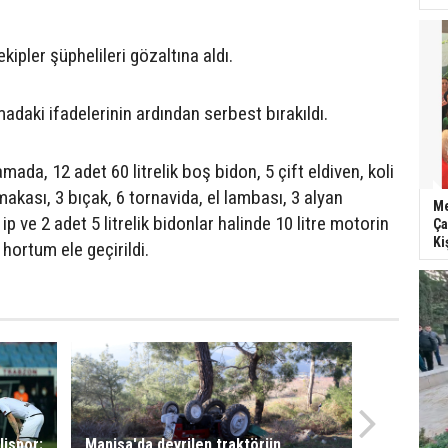
kipler şüphelileri gözaltına aldı.
adaki ifadelerinin ardından serbest bırakıldı.
mada, 12 adet 60 litrelik boş bidon, 5 çift eldiven, koli
akası, 3 bıçak, 6 tornavida, el lambası, 3 alyan
Me
ip ve 2 adet 5 litrelik bidonlar halinde 10 litre motorin
Ça
Ki
 hortum ele geçirildi.
lispor:
Manisa'da devrilen traktörün