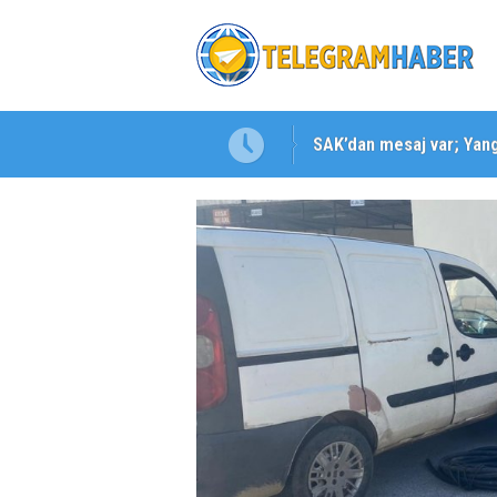
SAK’dan mesaj var; Yangı
Karabağlar ‘da Gazeteci 