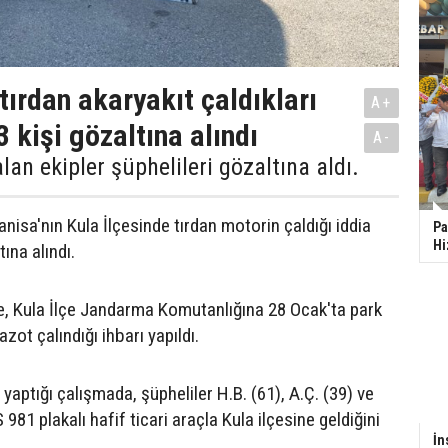
tırdan akaryakıt çaldıkları
A+
3 kişi gözaltına alındı
A-
lan ekipler şüphelileri gözaltına aldı.
isa'nın Kula İlçesinde tırdan motorin çaldığı iddia
Pa
Hi
tına alındı.
re, Kula İlçe Jandarma Komutanlığına 28 Ocak'ta park
azot çalındığı ihbarı yapıldı.
yaptığı çalışmada, şüpheliler H.B. (61), A.Ç. (39) ve
 981 plakalı hafif ticari araçla Kula ilçesine geldiğini
İn