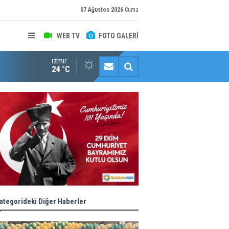
07 Ağustos 2026
Cuma
WEB TV
FOTO GALERİ
İzmir
Konaklı kadınların okuma azmi örnek oldu
24 °C
ategorideki Diğer Haberler