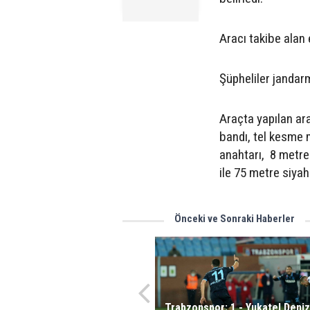
Aracı takibe alan e
Şüpheliler jandarm
Araçta yapılan ara
bandı, tel kesme m
anahtarı, 8 metre 
ile 75 metre siyah
Önceki ve Sonraki Haberler
Trabzonspor: 1 - Yukatel Deniz