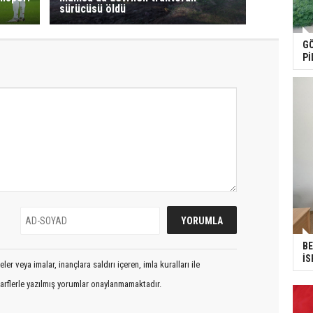
sürücüsü öldü
GÖ
Pİ
BE
İS
er veya imalar, inançlara saldırı içeren, imla kuralları ile
arflerle yazılmış yorumlar onaylanmamaktadır.