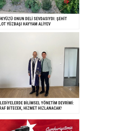
KYÜZÜ ONUN DELİ SEVDASIYDI: ŞEHİT
LOT YÜZBAŞI HAYYAM ALİYEV
LEDİYELERDE BİLİMSEL YÖNETİM DEVRİMİ:
RAF BİTECEK, HİZMET HIZLANACAK!