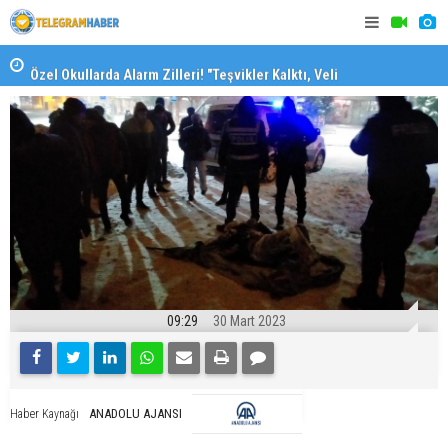
Özel Okullarda Alarm Zilleri! "Teşvikler Kalktı, Veli
"Toprağını
Devlet Okuluna Yöneldi"
09:29
30 Mart 2023
ANADOLU AJANSI
Haber Kaynağı