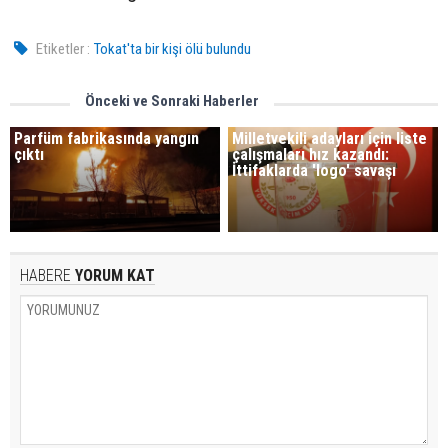
Etiketler :
Tokat'ta bir kişi ölü bulundu
Önceki ve Sonraki Haberler
Parfüm fabrikasında yangın
Milletvekili adayları için liste
çıktı
çalışmaları hız kazandı:
İttifaklarda 'logo' savaşı
HABERE
YORUM KAT