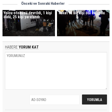
Önceki ve Sonraki Haberler
Yolcu otobüsü devrildi, 1 kişi
Tokat'ta bir kişi ölü bulundu
öldü, 25 kişi yaralandı
HABERE
YORUM KAT