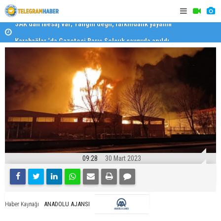
Karabağlar ‘da Gazeteci Barış Selçuk saygıyla anıldı
Konaklı ka
09:28
30 Mart 2023
ANADOLU AJANSI
Haber Kaynağı