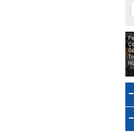
Pa
Ço
Gö
Tö
Hi