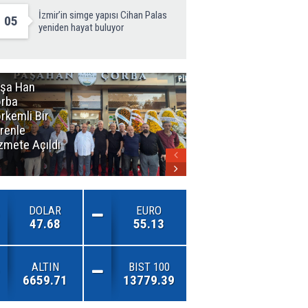
İzmir’in simge yapısı Cihan Palas
05
yeniden hayat buluyor
şa Han
İnsan En Çok
rba
Açamadığı
rkemli Bir
Kapıları
renle
Hatırlar
zmete Açıldı
DOLAR
EURO
47.68
55.13
ALTIN
BIST 100
6659.71
13779.39