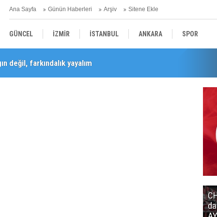
Ana Sayfa
Günün Haberleri
Arşiv
Sitene Ekle
GÜNCEL
İZMİR
İSTANBUL
ANKARA
SPOR
n değil, farkındalık yayalım
YEREL
SAĞLIK
EKONOMİ
POLİTİKA
Barış Selçuk saygıyla anıldı
CH
da
AY