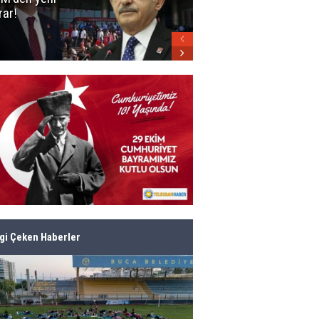
rar!
parti belli oldu!
lgi Çeken Haberler