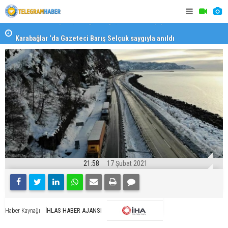
Karabağlar ‘da Gazeteci Barış Selçuk saygıyla anıldı
Konaklı ka
21:58
17 Şubat 2021
İHLAS HABER AJANSI
Haber Kaynağı