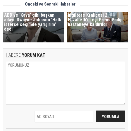
Önceki ve Sonraki Haberler
ABD'ye 'Kaya' gibi başkan
İngiltere Kraliçesi 2.
adayı: Dwayne Johnson 'Halk
Elizabeth'in eşi Prens Philip
isterse seçimde yarışırım'
hastaneye kaldırıldı
dedi
HABERE
YORUM KAT