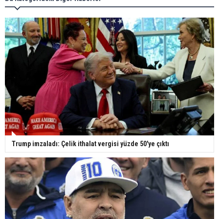
Trump imzaladı: Çelik ithalat vergisi yüzde 50'ye çıktı