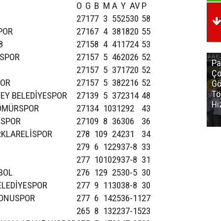
O
G
B
M
A
Y
AV
P
27
17
7
3
55
25
30
58
POR
27
16
7
4
38
18
20
55
8
27
15
8
4
41
17
24
53
RSPOR
27
15
7
5
46
20
26
52
Pa
27
15
7
5
37
17
20
52
Ço
POR
27
15
7
5
38
22
16
52
Gö
Tö
EY BELEDİYESPOR
27
13
9
5
37
23
14
48
Hi
ÖMÜRSPOR
27
13
4
10
31
29
2
43
ESPOR
27
10
9
8
36
30
6
36
RKLARELİSPOR
27
8
10
9
24
23
1
34
27
9
6
12
29
37
-8
33
27
7
10
10
29
37
-8
31
BOL
27
6
12
9
25
30
-5
30
ELEDİYESPOR
27
7
9
11
30
38
-8
30
MONUSPOR
27
7
6
14
25
36
-11
27
26
5
8
13
22
37
-15
23