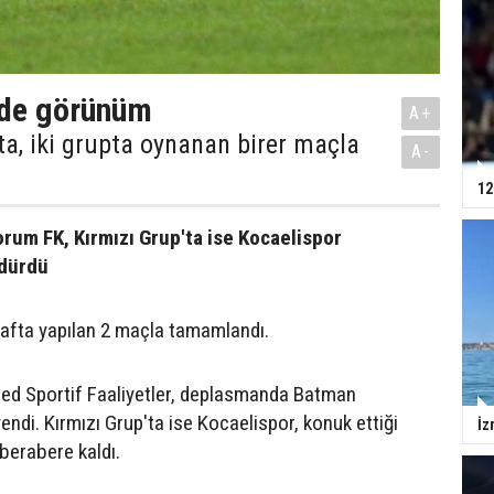
'de görünüm
A+
ta, iki grupta oynanan birer maçla
A-
12
rum FK, Kırmızı Grup'ta ise Kocaelispor
rdürdü
 hafta yapılan 2 maçla tamamlandı.
ed Sportif Faaliyetler, deplasmanda Batman
endi. Kırmızı Grup'ta ise Kocaelispor, konuk ettiği
İz
berabere kaldı.