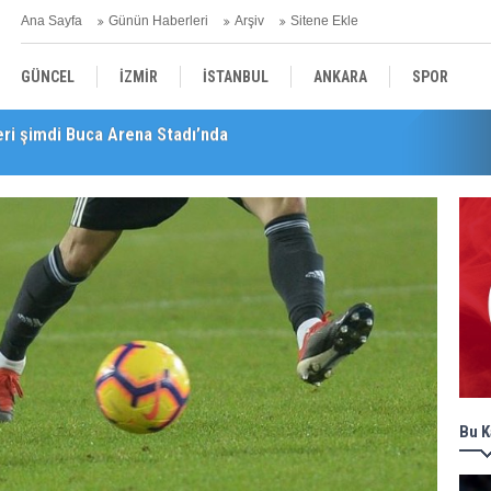
Ana Sayfa
Günün Haberleri
Arşiv
Sitene Ekle
GÜNCEL
İZMİR
İSTANBUL
ANKARA
SPOR
ler halkla buluşuyor
YEREL
SAĞLIK
EKONOMİ
POLİTİKA
Bu K