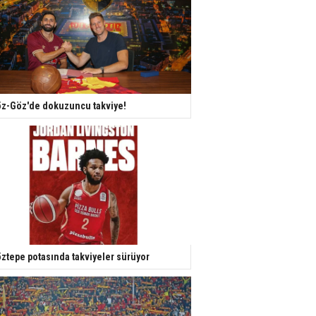
z-Göz'de dokuzuncu takviye!
ztepe potasında takviyeler sürüyor