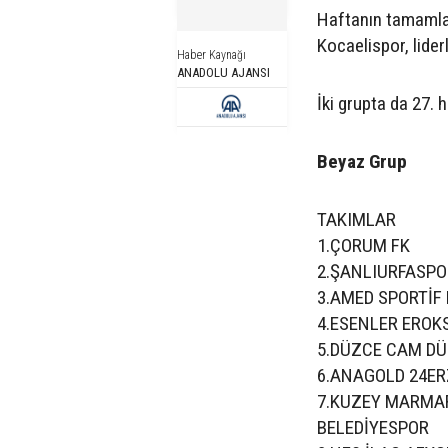
Haftanın tamamla
Kocaelispor, liderl
Haber Kaynağı
ANADOLU AJANSI
İki grupta da 27.
Beyaz Grup
TAKIMLAR
1.ÇORUM FK
2.ŞANLIURFASPO
3.AMED SPORTİF
4.ESENLER EROK
5.DÜZCE CAM D
6.ANAGOLD 24E
7.KUZEY MARMA
BELEDİYESPOR