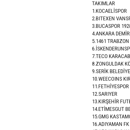
TAKIMLAR
1.KOCAELİSPOR
2.BITEXEN VANS
3.BUCASPOR 192
4.ANKARA DEMİ
5.1461 TRABZON
6.İSKENDERUNS
7.TECO KARACAB
8.ZONGULDAK K
9.SERİK BELEDİY
10.WEECOINS KI
11.FETHİYESPOR
12.SARIYER
13.KIRŞEHİR FUT
14.ETİMESGUT B
15.GMG KASTA
16.ADIYAMAN FK