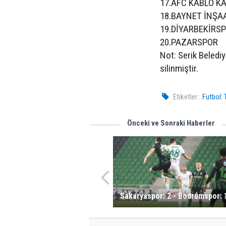
17.AFC KABLO K
18.BAYNET İNŞA
19.DİYARBEKİRS
20.PAZARSPOR
Not: Serik Beledi
silinmiştir.
Etiketler :
Futbol: 
Önceki ve Sonraki Haberler
Sakaryaspor: 2 - Bodrumspor: 