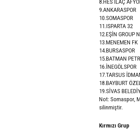
8.HES İLAÇ AFY
9.ANKARASPOR
10.SOMASPOR
11.ISPARTA 32
12.EŞİN GROUP 
13.MENEMEN FK
14.BURSASPOR
15.BATMAN PET
16.İNEGÖLSPOR
17.TARSUS İDMA
18.BAYBURT ÖZE
19.SİVAS BELED
Not: Somaspor, M
silinmiştir.
Kırmızı Grup