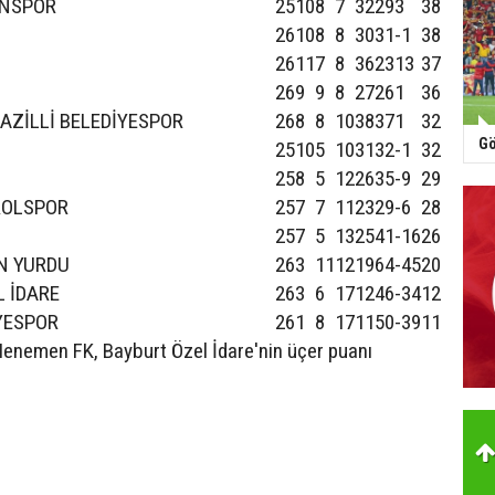
ONSPOR
25
10
8
7
32
29
3
38
26
10
8
8
30
31
-1
38
26
11
7
8
36
23
13
37
26
9
9
8
27
26
1
36
NAZİLLİ BELEDİYESPOR
26
8
8
10
38
37
1
32
Gö
25
10
5
10
31
32
-1
32
25
8
5
12
26
35
-9
29
ROLSPOR
25
7
7
11
23
29
-6
28
25
7
5
13
25
41
-16
26
N YURDU
26
3
11
12
19
64
-45
20
L İDARE
26
3
6
17
12
46
-34
12
İYESPOR
26
1
8
17
11
50
-39
11
enemen FK, Bayburt Özel İdare'nin üçer puanı