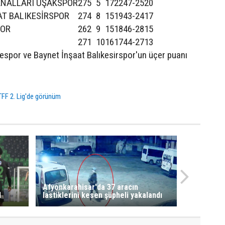
ANALLARI UŞAKSPOR
27
5
5
17
22
47
-25
20
AT BALIKESİRSPOR
27
4
8
15
19
43
-24
17
POR
26
2
9
15
18
46
-28
15
27
1
10
16
17
44
-27
13
yespor ve Baynet İnşaat Balıkesirspor'un üçer puanı
TFF 2. Lig'de görünüm
Afyonkarahisar'da 37 aracın
1
lastiklerini kesen şüpheli yakalandı