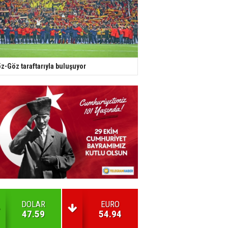
z-Göz taraftarıyla buluşuyor
DOLAR
EURO
47.59
54.94