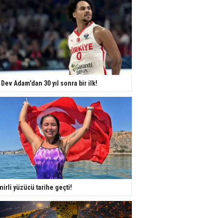
 Dev Adam'dan 30 yıl sonra bir ilk!
mirli yüzücü tarihe geçti!