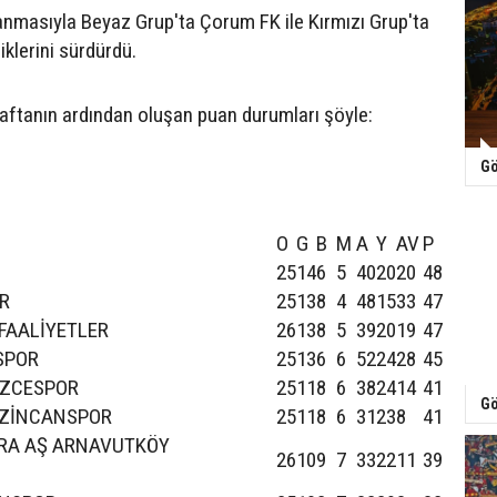
nmasıyla Beyaz Grup'ta Çorum FK ile Kırmızı Grup'ta
iklerini sürdürdü.
 haftanın ardından oluşan puan durumları şöyle:
Gö
O
G
B
M
A
Y
AV
P
25
14
6
5
40
20
20
48
R
25
13
8
4
48
15
33
47
 FAALİYETLER
26
13
8
5
39
20
19
47
SPOR
25
13
6
6
52
24
28
45
ÜZCESPOR
25
11
8
6
38
24
14
41
Gö
RZİNCANSPOR
25
11
8
6
31
23
8
41
RA AŞ ARNAVUTKÖY
26
10
9
7
33
22
11
39