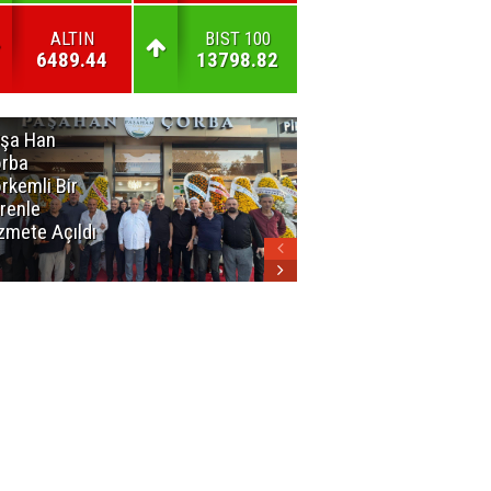
ALTIN
BIST 100
6489.44
13798.82
şa Han
İnsan En Çok
rba
Açamadığı
rkemli Bir
Kapıları
renle
Hatırlar
zmete Açıldı