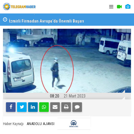
İzmirli Firmadan Avrupa’da Önemli Başarı
Özel Okulla
Devlet Oku
08:20
21 Mart 2023
ANADOLU AJANSI
Haber Kaynağı