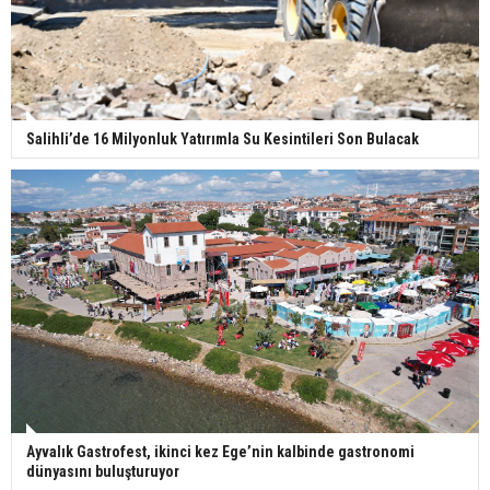
Salihli’de 16 Milyonluk Yatırımla Su Kesintileri Son Bulacak
Ayvalık Gastrofest, ikinci kez Ege’nin kalbinde gastronomi
dünyasını buluşturuyor