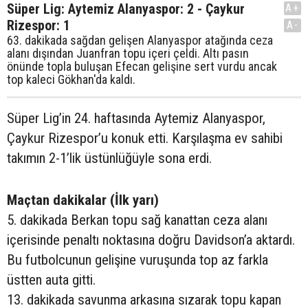
Süper Lig: Aytemiz Alanyaspor: 2 - Çaykur
A+
Rizespor: 1
A-
63. dakikada sağdan gelişen Alanyaspor atağında ceza
alanı dışından Juanfran topu içeri çeldi. Altı pasın
önünde topla buluşan Efecan gelişine sert vurdu ancak
top kaleci Gökhan'da kaldı.
Süper Lig’in 24. haftasında Aytemiz Alanyaspor,
Çaykur Rizespor’u konuk etti. Karşılaşma ev sahibi
takımın 2-1’lik üstünlüğüyle sona erdi.
Maçtan dakikalar (İlk yarı)
5. dakikada Berkan topu sağ kanattan ceza alanı
içerisinde penaltı noktasına doğru Davidson’a aktardı.
Bu futbolcunun gelişine vuruşunda top az farkla
üstten auta gitti.
13. dakikada savunma arkasına sızarak topu kapan