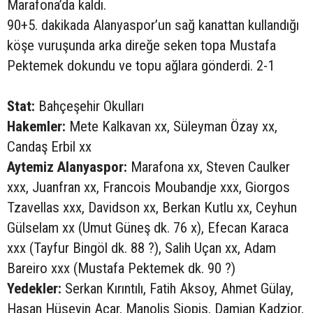
Marafona’da kaldı.
90+5. dakikada Alanyaspor’un sağ kanattan kullandığı
köşe vuruşunda arka direğe seken topa Mustafa
Pektemek dokundu ve topu ağlara gönderdi. 2-1
Stat:
Bahçeşehir Okulları
Hakemler:
Mete Kalkavan xx, Süleyman Özay xx,
Candaş Erbil xx
Aytemiz Alanyaspor:
Marafona xx, Steven Caulker
xxx, Juanfran xx, Francois Moubandje xxx, Giorgos
Tzavellas xxx, Davidson xx, Berkan Kutlu xx, Ceyhun
Gülselam xx (Umut Güneş dk. 76 x), Efecan Karaca
xxx (Tayfur Bingöl dk. 88 ?), Salih Uçan xx, Adam
Bareiro xxx (Mustafa Pektemek dk. 90 ?)
Yedekler:
Serkan Kırıntılı, Fatih Aksoy, Ahmet Gülay,
Hasan Hüseyin Acar, Manolis Siopis, Damian Kadzior,