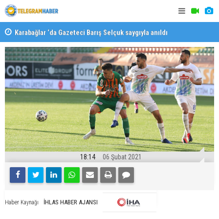
Karabağlar ‘da Gazeteci Barış Selçuk saygıyla anıldı
Konaklı ka
18:14
06 Şubat 2021
İHLAS HABER AJANSI
Haber Kaynağı