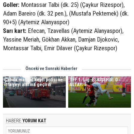
Goller:
Montassar Talbi (dk. 25) (Çaykur Rizespor),
Adam Bareiro (dk. 32 pen.), (Mustafa Pektemek) (dk.
90+5) (Aytemiz Alanyaspor)
Sarı kart:
Efecan, Tzavellas (Aytemiz Alanyaspor),
Yassine Meriah, Gökhan Akkan, Damjan Djokovic,
Montassar Talbi, Emir Dilaver (Çaykur Rizespor)
Önceki ve Sonraki Haberler
Çatıda mangal keyfi polisi ve
TFF 1. Lig: ESKİŞEHİR: 0 -
itfaiyeyi alarma geçirdi
ALTAY: 5
HABERE
YORUM KAT