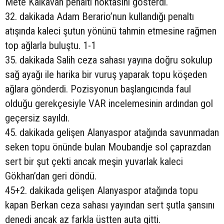
Mete Kalkavan penaltı noktasını gösterdi.
32. dakikada Adam Berario’nun kullandığı penaltı
atışında kaleci şutun yönünü tahmin etmesine rağmen
top ağlarla buluştu. 1-1
35. dakikada Salih ceza sahası yayına doğru sokulup
sağ ayağı ile harika bir vuruş yaparak topu köşeden
ağlara gönderdi. Pozisyonun başlangıcında faul
olduğu gerekçesiyle VAR incelemesinin ardından gol
geçersiz sayıldı.
45. dakikada gelişen Alanyaspor atağında savunmadan
seken topu önünde bulan Moubandje sol çaprazdan
sert bir şut çekti ancak meşin yuvarlak kaleci
Gökhan’dan geri döndü.
45+2. dakikada gelişen Alanyaspor atağında topu
kapan Berkan ceza sahası yayından sert şutla şansını
denedi ancak az farkla üstten auta gitti.