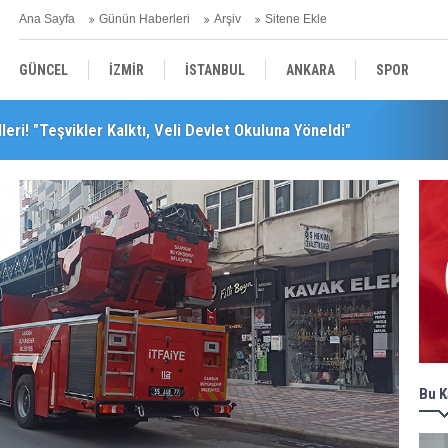
Ana Sayfa
Günün Haberleri
Arşiv
Sitene Ekle
GÜNCEL
İZMİR
İSTANBUL
ANKARA
SPOR
leri! "Teşvikler Kalktı, Veli Devlet Okuluna Yöneldi"
leceğini Kaybeder!"
YEREL
SAĞLIK
EKONOMİ
POLİTİKA
Bu K