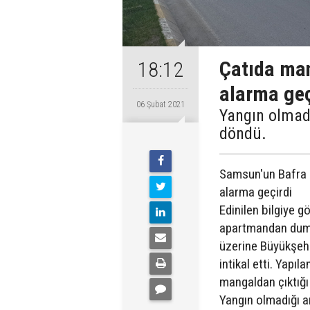
Çatıda mang
18:12
alarma geç
06 Şubat 2021
Yangın olmadı
döndü.
Samsun'un Bafra i
alarma geçirdi
Edinilen bilgiye g
apartmandan duman
üzerine Büyükşehir
intikal etti. Yapı
mangaldan çıktığı b
Yangın olmadığı a