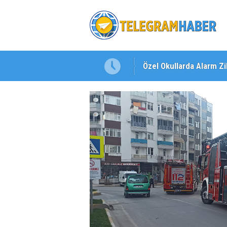
Özel Okullarda Alarm Zil
"Toprağını Kaybeden Ge