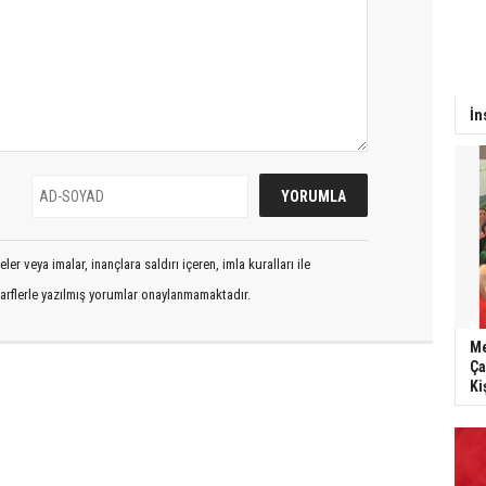
İn
er veya imalar, inançlara saldırı içeren, imla kuralları ile
arflerle yazılmış yorumlar onaylanmamaktadır.
Me
Ça
Ki