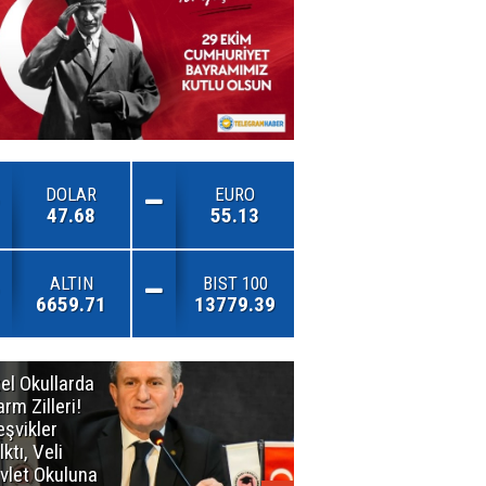
DOLAR
EURO
47.68
55.13
ALTIN
BIST 100
6659.71
13779.39
el Okullarda
"Toprağını
arm Zilleri!
Kaybeden
eşvikler
Geleceğini
lktı, Veli
Kaybeder!"
vlet Okuluna