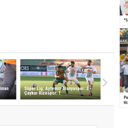
"T
lınan
Süper Lig: Aytemiz Alanyaspor: 2 -
Çaykur Rizespor: 1
Pa
Hi