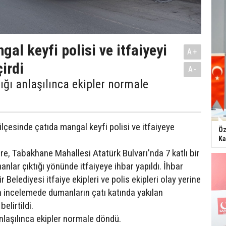
al keyfi polisi ve itfaiyeyi
A+
irdi
A-
ğı anlaşılınca ekipler normale
lçesinde çatıda mangal keyfi polisi ve itfaiyeye
Öz
Ka
öre, Tabakhane Mahallesi Atatürk Bulvarı'nda 7 katlı bir
lar çıktığı yönünde itfaiyeye ihbar yapıldı. İhbar
 Belediyesi itfaiye ekipleri ve polis ekipleri olay yerine
lan incelemede dumanların çatı katında yakılan
elirtildi.
nlaşılınca ekipler normale döndü.