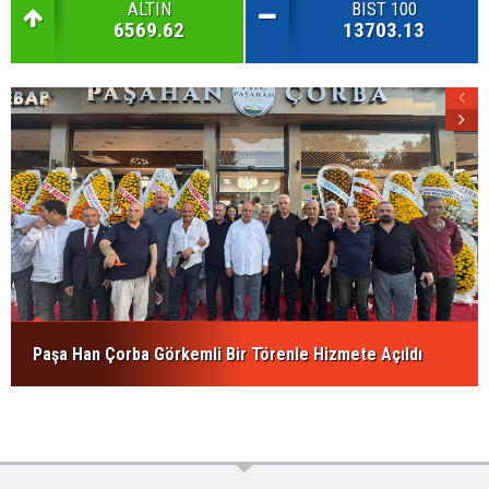
ALTIN
BIST 100
6569.62
13703.13
Paşa Han Çorba Görkemli Bir Törenle Hizmete Açıldı