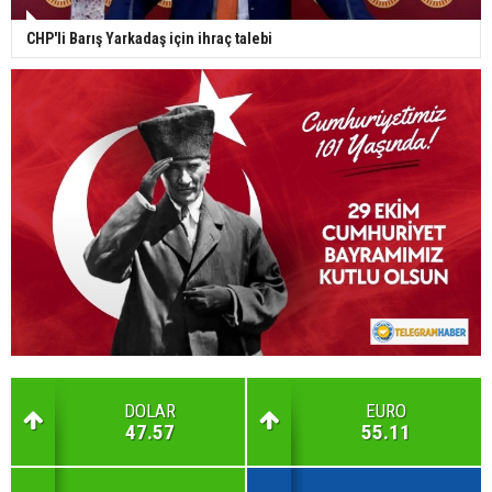
CHP'li Barış Yarkadaş için ihraç talebi
DOLAR
EURO
47.57
55.11