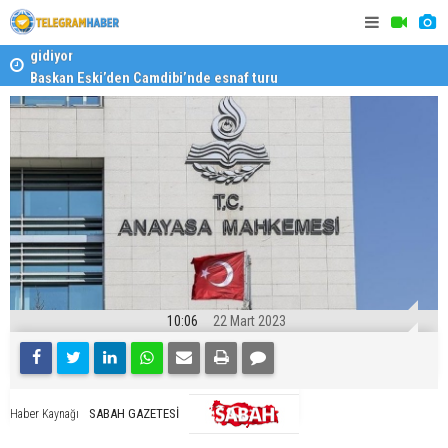
Başkan Eşki’den Çamdibi’nde esnaf turu
Halk isted
10:06
22 Mart 2023
SABAH GAZETESİ
Haber Kaynağı