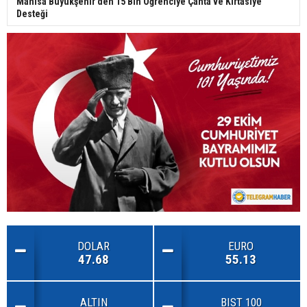
Manisa Büyükşehir’den 15 Bin Öğrenciye Çanta ve Kırtasiye
Desteği
DOLAR
EURO
47.68
55.13
ALTIN
BIST 100