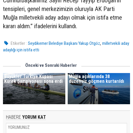
Cumhurbaşkanımız Sayın Recep Tayyip Erdoğan'ın
tensipleri, genel merkezimizin oluruyla AK Parti
Muğla milletvekili aday adayı olmak için istifa etme
kararı aldım.” ifadelerini kullandı.
,
Etiketler :
Seydikemer Belediye Başkanı Yakup Otgöz
milletvekili aday
adaylığı için istifa etti
Önceki ve Sonraki Haberler
Büyükler Türkiye Kupası
Muğla açıklarında 38
Kürek Şampiyonası sona erdi
düzensiz göçmen kurtarıldı​​​​​
HABERE
YORUM KAT