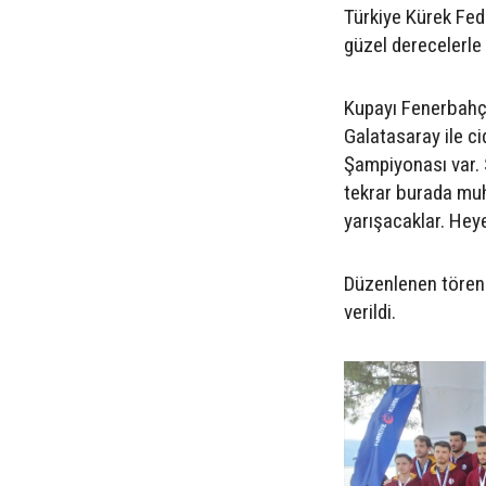
Türkiye Kürek Fed
güzel derecelerle
Kupayı Fenerbahçe
Galatasaray ile ci
Şampiyonası var. 
tekrar burada mu
yarışacaklar. Hey
Düzenlenen törenl
verildi.