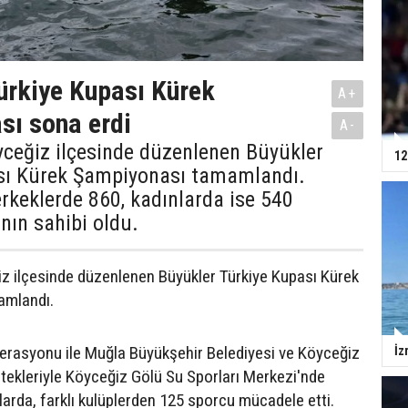
ürkiye Kupası Kürek
A+
ı sona erdi
A-
yceğiz ilçesinde düzenlenen Büyükler
12
sı Kürek Şampiyonası tamamlandı.
rkeklerde 860, kadınlarda ise 540
nın sahibi oldu.
z ilçesinde düzenlenen Büyükler Türkiye Kupası Kürek
amlandı.
erasyonu ile Muğla Büyükşehir Belediyesi ve Köyceğiz
İz
stekleriyle Köyceğiz Gölü Su Sporları Merkezi'nde
larda, farklı kulüplerden 125 sporcu mücadele etti.