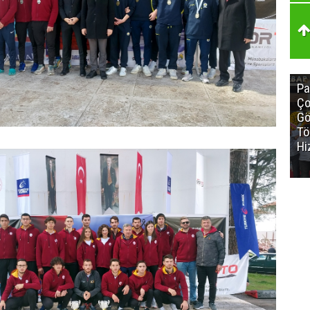
Pa
Ço
Gö
Tö
Hi