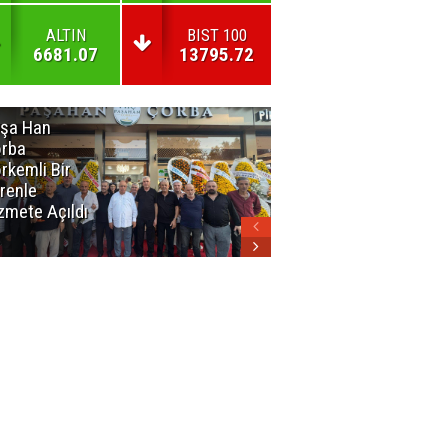
ALTIN
BIST 100
6681.07
13795.72
şa Han
İnsan En Çok
rba
Açamadığı
rkemli Bir
Kapıları
renle
Hatırlar
zmete Açıldı