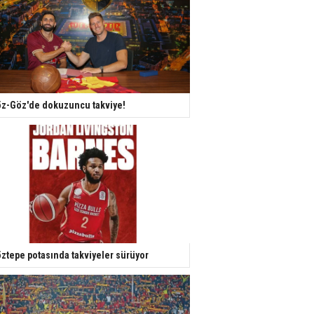
z-Göz'de dokuzuncu takviye!
ztepe potasında takviyeler sürüyor