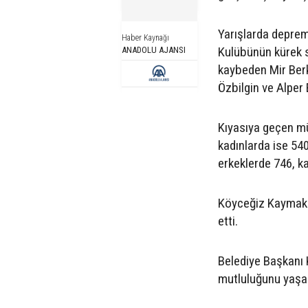
Yarışlarda depre
Haber Kaynağı
Kulübünün kürek s
ANADOLU AJANSI
kaybeden Mir Berk
Özbilgin ve Alper E
Kıyasıya geçen m
kadınlarda ise 540
erkeklerde 746, ka
Köyceğiz Kaymaka
etti.
Belediye Başkanı 
mutluluğunu yaşad