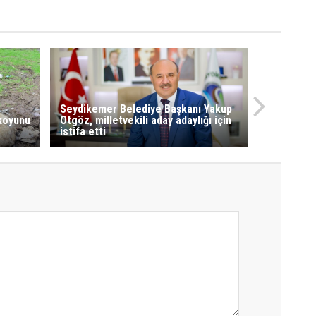
Seydikemer Belediye Başkanı Yakup
 koyunu
Otgöz, milletvekili aday adaylığı için
istifa etti