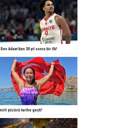
 Dev Adam'dan 30 yıl sonra bir ilk!
mirli yüzücü tarihe geçti!