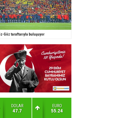
z-Göz taraftarıyla buluşuyor
DOLAR
EURO
47.7
55.24