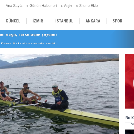
Ana Sayfa
Günün Haberleri
Arşiv
Sitene Ekle
GÜNCEL
İZMİR
İSTANBUL
ANKARA
SPOR
Barış Selçuk saygıyla anıldı
YEREL
SAĞLIK
EKONOMİ
POLİTİKA
Bu K