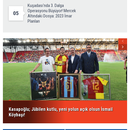
Kuşadası'nda 3. Dalga
Operasyonu Büyüyor! Mercek
05
Altındaki Dosya: 2023 İmar
Planları
Kasapoğlu; Jübilen kutlu, yeni yolun açık olsun İsmail
Köybaşı!