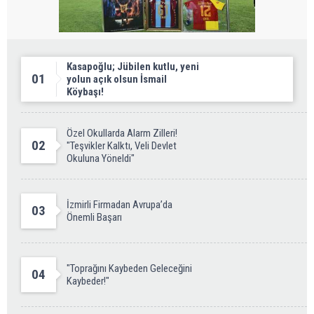
Kasapoğlu; Jübilen kutlu, yeni
01
yolun açık olsun İsmail
Köybaşı!
Özel Okullarda Alarm Zilleri!
02
"Teşvikler Kalktı, Veli Devlet
Okuluna Yöneldi"
İzmirli Firmadan Avrupa’da
03
Önemli Başarı
"Toprağını Kaybeden Geleceğini
04
Kaybeder!"