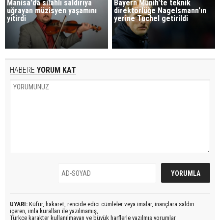
Manisa'da silahlı saldırıya
Bayern Münih'te teknik
uğrayan müzisyen yaşamını
direktörlüğe Nagelsmann'ın
yitirdi
yerine Tuchel getirildi
HABERE
YORUM KAT
UYARI:
Küfür, hakaret, rencide edici cümleler veya imalar, inançlara saldırı
içeren, imla kuralları ile yazılmamış,
Türkçe karakter kullanılmayan ve büyük harflerle yazılmış yorumlar