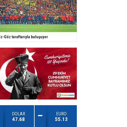
z-Göz taraftarıyla buluşuyor
DOLAR
EURO
47.68
55.13