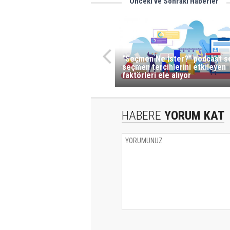
Önceki ve Sonraki Haberler
"Seçmen Ne İster?" podcast se
seçmen tercihlerini etkileyen
faktörleri ele alıyor
HABERE
YORUM KAT