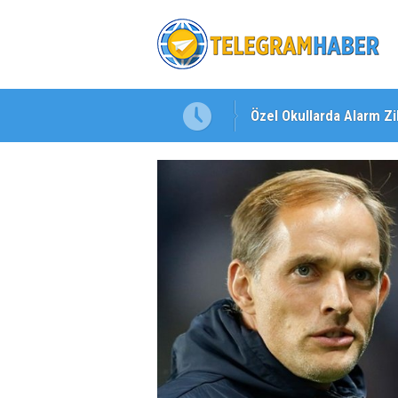
Özel Okullarda Alarm Zil
"Toprağını Kaybeden Ge