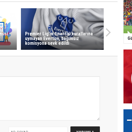
risi
Premier Lig'in finansal kurallarına
uymayan Everton, bağımsız
Gö
komisyona sevk edildi