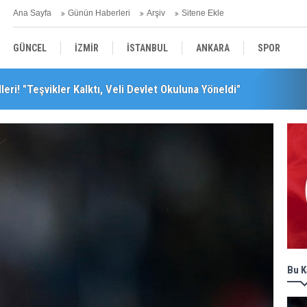
Ana Sayfa
Günün Haberleri
Arşiv
Sitene Ekle
GÜNCEL
İZMİR
İSTANBUL
ANKARA
SPOR
leri! "Teşvikler Kalktı, Veli Devlet Okuluna Yöneldi"
YEREL
SAĞLIK
EKONOMİ
POLİTİKA
leceğini Kaybeder!"
Bu K