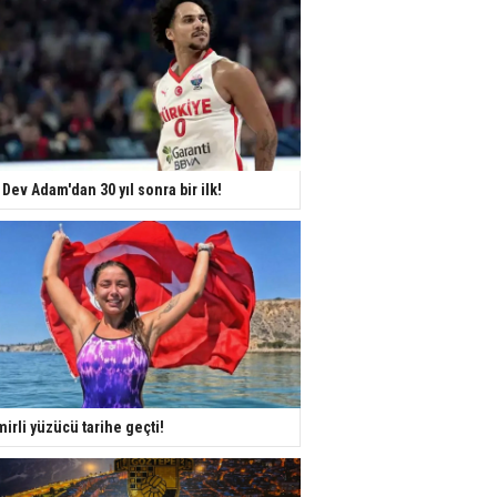
 Dev Adam'dan 30 yıl sonra bir ilk!
mirli yüzücü tarihe geçti!