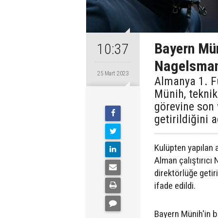
Bayern Mün
10:37
Nagelsmann
25 Mart 2023
Almanya 1. Fu
Münih, teknik
görevine son 
getirildiğini a
Kulüpten yapılan 
Alman çalıştırıcı N
direktörlüğe getir
ifade edildi.
Bayern Münih'in 