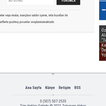
er veya imalar, inançlara saldırı içeren, imla kuralları ile
arflerle yazılmış yorumlar onaylanmamaktadır.
Öz
Al
"T
Ka
De
Yö
Ana Sayfa
Künye
İletişim
RSS
0 (507) 507-2535
Tüm Hakları Saklıdır © 2021
Telegram Haber