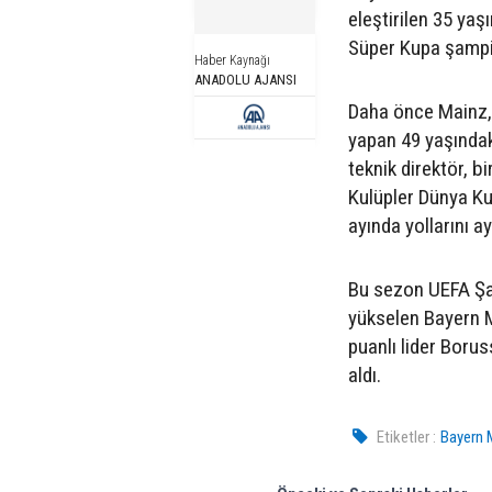
eleştirilen 35 yaş
Süper Kupa şampi
Haber Kaynağı
ANADOLU AJANSI
Daha önce Mainz,
yapan 49 yaşındak
teknik direktör, 
Kulüpler Dünya Kup
ayında yollarını ay
Bu sezon UEFA Şa
yükselen Bayern M
puanlı lider Borus
aldı.
Etiketler :
Bayern M