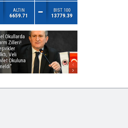
ALTIN
BIST 100
6659.71
13779.39
el Okullarda
"Toprağını
arm Zilleri!
Kaybeden
eşvikler
Geleceğini
lktı, Veli
Kaybeder!"
vlet Okuluna
neldi"