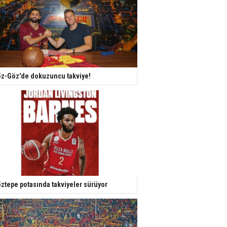
z-Göz'de dokuzuncu takviye!
ztepe potasında takviyeler sürüyor