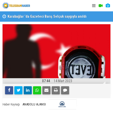
Karabağlar ‘da Gazeteci Barış Selçuk saygıyla anıldı
Konaklı ka
07:44
14 Mart 2023
ANADOLU AJANSI
Haber Kaynağı