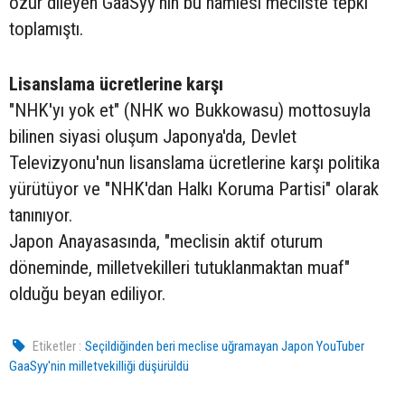
özür dileyen GaaSyy'nın bu hamlesi mecliste tepki
toplamıştı.
Lisanslama ücretlerine karşı
"NHK'yı yok et" (NHK wo Bukkowasu) mottosuyla
bilinen siyasi oluşum Japonya'da, Devlet
Televizyonu'nun lisanslama ücretlerine karşı politika
yürütüyor ve "NHK'dan Halkı Koruma Partisi" olarak
tanınıyor.
Japon Anayasasında, "meclisin aktif oturum
döneminde, milletvekilleri tutuklanmaktan muaf"
olduğu beyan ediliyor.
Etiketler :
Seçildiğinden beri meclise uğramayan Japon YouTuber
GaaSyy'nin milletvekilliği düşürüldü