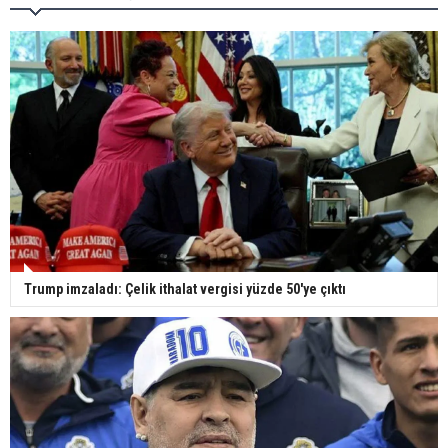
Trump imzaladı: Çelik ithalat vergisi yüzde 50'ye çıktı