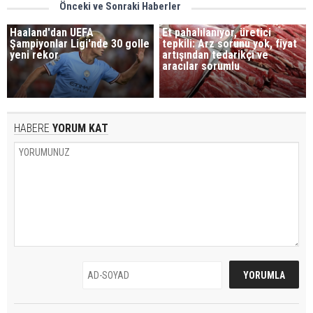
Önceki ve Sonraki Haberler
Haaland'dan UEFA
Et pahalılanıyor, üretici
Şampiyonlar Ligi'nde 30 golle
tepkili: Arz sorunu yok, fiyat
yeni rekor
artışından tedarikçi ve
aracılar sorumlu
HABERE
YORUM KAT