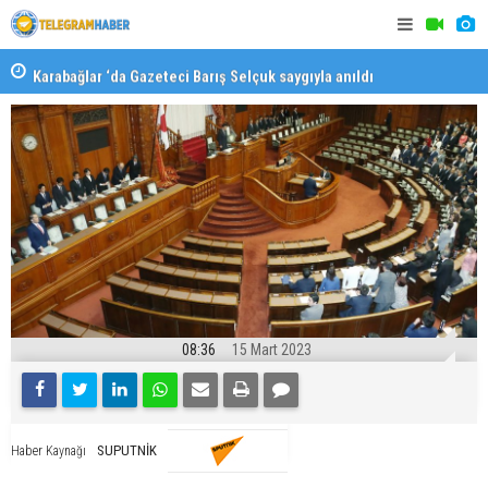
Karabağlar ‘da Gazeteci Barış Selçuk saygıyla anıldı
Konaklı ka
08:36
15 Mart 2023
SUPUTNİK
Haber Kaynağı