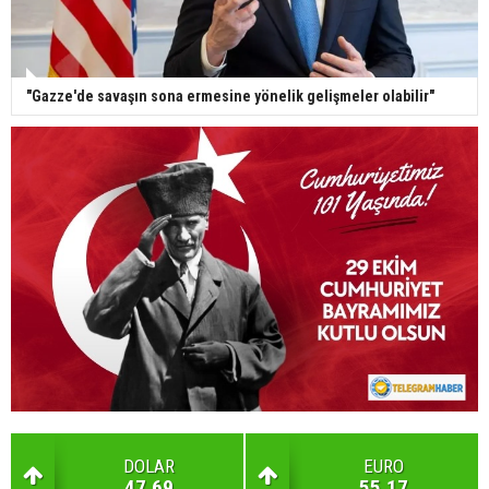
"Gazze'de savaşın sona ermesine yönelik gelişmeler olabilir"
DOLAR
EURO
47.69
55.17