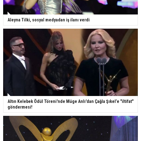
Aleyna Tilki, sosyal medyadan iş ilanı verdi
Altın Kelebek Ödül Töreni'nde Müge Anlı'dan Çağla Şıkel’e "iltifat"
göndermesi!