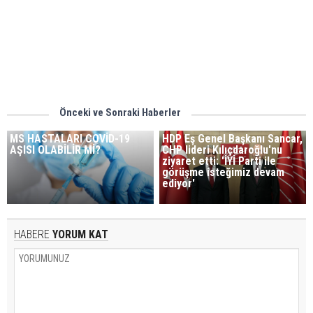
Önceki ve Sonraki Haberler
MS HASTALARI COVİD-19
HDP Eş Genel Başkanı Sancar,
AŞISI OLABİLİR Mİ?
CHP lideri Kılıçdaroğlu'nu
ziyaret etti: 'İYİ Parti ile
görüşme isteğimiz devam
ediyor'
HABERE
YORUM KAT