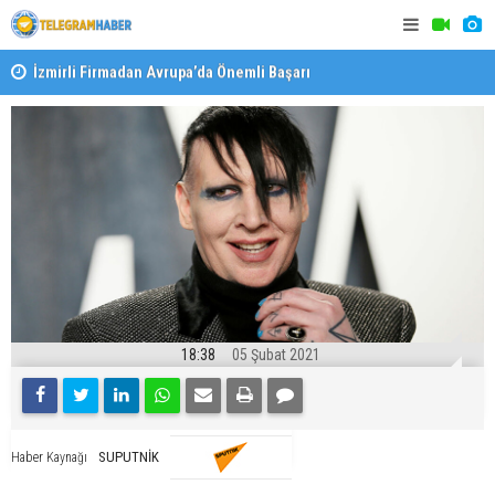
İzmirli Firmadan Avrupa’da Önemli Başarı
Özel Okulla
Devlet Oku
18:38
05 Şubat 2021
SUPUTNİK
Haber Kaynağı