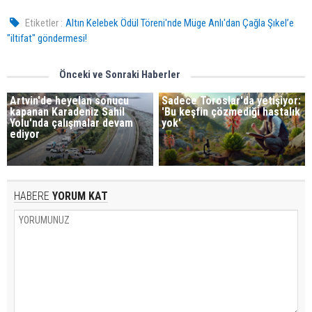
Etiketler :
Altın Kelebek Ödül Töreni'nde Müge Anlı'dan Çağla Şıkel’e
"iltifat" göndermesi!
Önceki ve Sonraki Haberler
Artvin'de heyelan sonucu
Sadece Toroslar'da yetişiyor:
kapanan Karadeniz Sahil
'Bu keşfin çözmediği hastalık
Yolu'nda çalışmalar devam
yok'
ediyor
HABERE
YORUM KAT