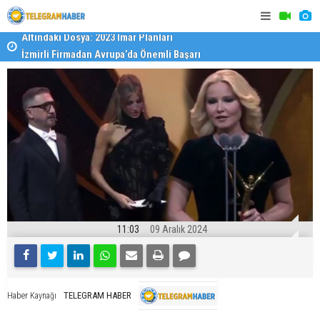
İzmirli Firmadan Avrupa’da Önemli Başarı
Özel Okulla
Devlet Oku
11:03
09 Aralık 2024
TELEGRAM HABER
Haber Kaynağı