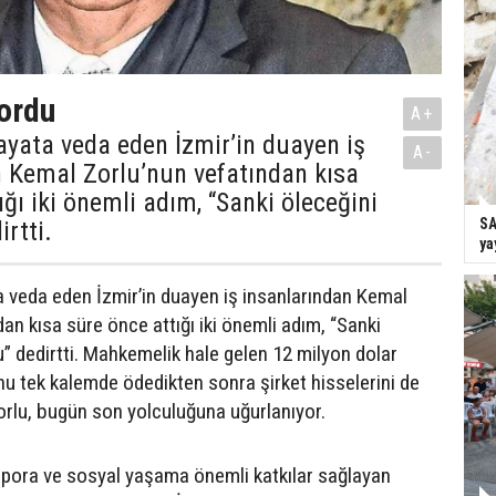
yordu
A+
yata veda eden İzmir’in duayen iş
A-
n Kemal Zorlu’nun vefatından kısa
ığı iki önemli adım, “Sanki öleceğini
SA
irtti.
ya
 veda eden İzmir’in duayen iş insanlarından Kemal
an kısa süre önce attığı iki önemli adım, “Sanki
u” dedirtti. Mahkemelik hale gelen 12 milyon dolar
nu tek kalemde ödedikten sonra şirket hisselerini de
rlu, bugün son yolculuğuna uğurlanıyor.
spora ve sosyal yaşama önemli katkılar sağlayan