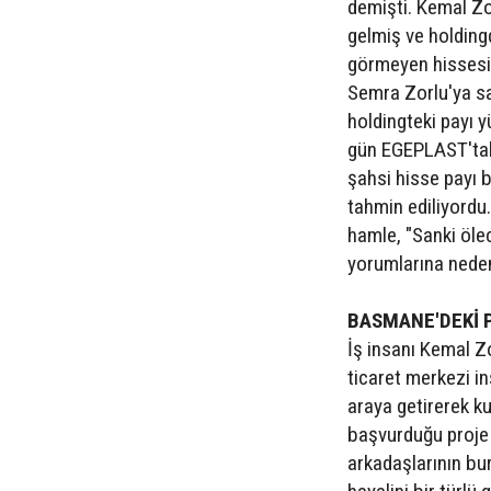
demişti. Kemal Zo
gelmiş ve holding
görmeyen hissesini
Semra Zorlu'ya sa
holdingteki payı 
gün EGEPLAST'taki
şahsi hisse payı b
tahmin ediliyordu.
hamle, "Sanki ölec
yorumlarına neden
BASMANE'DEKİ 
İş insanı Kemal 
ticaret merkezi in
araya getirerek k
başvurduğu proje
arkadaşlarının bur