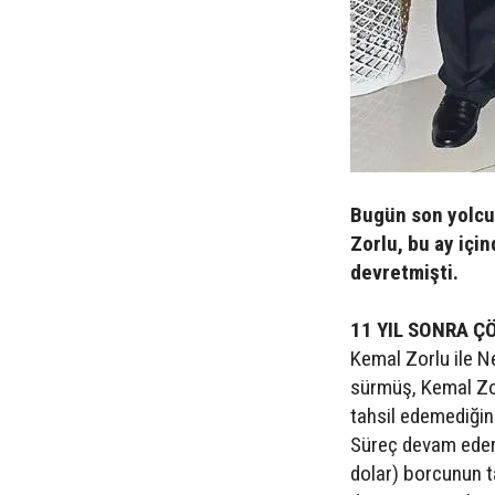
Bugün son yolcu
Zorlu, bu ay için
devretmişti.
11 YIL SONRA Ç
Kemal Zorlu ile N
sürmüş, Kemal Zorl
tahsil edemediğin
Süreç devam ederk
dolar) borcunun t