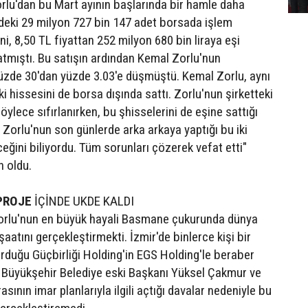
rlu'dan bu Mart ayının başlarında bir hamle daha
deki 29 milyon 727 bin 147 adet borsada işlem
, 8,50 TL fiyattan 252 milyon 680 bin liraya eşi
tmıştı. Bu satışın ardından Kemal Zorlu'nun
yüzde 30'dan yüzde 3.03'e düşmüştü. Kemal Zorlu, aynı
 hissesini de borsa dışında sattı. Zorlu'nun şirketteki
öylece sıfırlanırken, bu şhisselerini de eşine sattığı
 Zorlu'nun son günlerde arka arkaya yaptığı bu iki
eğini biliyordu. Tüm sorunları çözerek vefat etti"
 oldu.
PROJE
İÇİNDE UKDE KALDI
Zorlu'nun en büyük hayali Basmane çukurunda dünya
şaatını gerçekleştirmekti. İzmir'de binlerce kişi bir
urduğu Güçbirliği Holding'in EGS Holding'le beraber
 Büyükşehir Belediye eski Başkanı Yüksel Çakmur ve
asının imar planlarıyla ilgili açtığı davalar nedeniyle bu