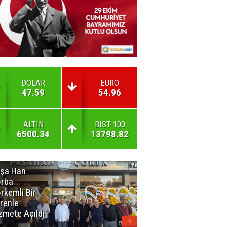
DOLAR
EURO
47.59
54.96
ALTIN
BIST 100
6500.34
13798.82
şa Han
İnsan En Çok
rba
Açamadığı
rkemli Bir
Kapıları
renle
Hatırlar
zmete Açıldı