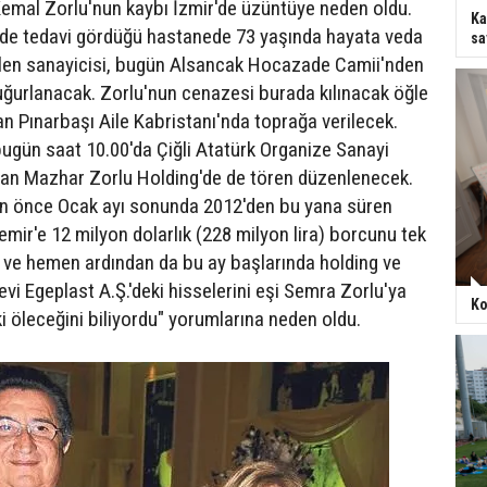
Kemal Zorlu'nun kaybı İzmir'de üzüntüye neden oldu.
Ka
'de tedavi gördüğü hastanede 73 yaşında hayata veda
sa
ilen sanayicisi, bugün Alsancak Hocazade Camii'nden
ğurlanacak. Zorlu'nun cenazesi burada kılınacak öğle
n Pınarbaşı Aile Kabristanı'nda toprağa verilecek.
 bugün saat 10.00'da Çiğli Atatürk Organize Sanayi
nan Mazhar Zorlu Holding'de de tören düzenlenecek.
n önce Ocak ayı sonunda 2012'den bu yana süren
mir'e 12 milyon dolarlık (228 milyon lira) borcunu tek
ve hemen ardından da bu ay başlarında holding ve
vi Egeplast A.Ş.'deki hisselerini eşi Semra Zorlu'ya
Ko
i öleceğini biliyordu" yorumlarına neden oldu.