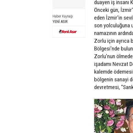
duayen iş insanı 
Önceki gün, İzmir
Haber Kaynağı
eden İzmir'in sev
YENİ ASIR
son yolculuğuna u
namazının ardında
Zorlu için ayrıca
Bölgesi'nde bulu
Zorlu'nun ölmede
işadamı Nevzat De
kalemde ödemesi 
bölgenin sanayi de
devretmesi, "Sank