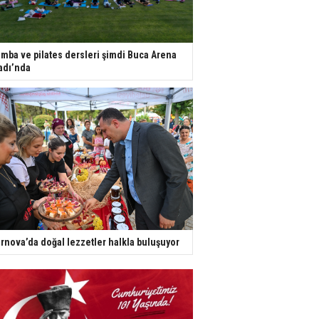
mba ve pilates dersleri şimdi Buca Arena
adı’nda
rnova’da doğal lezzetler halkla buluşuyor