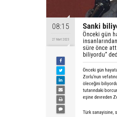
Sanki bili
08:15
Önceki gün ha
insanlarında
27 Mart 2023
süre önce att
biliyordu” ded
Önceki gün hayata
Zorlu’nun vefatınd
öleceğini biliyord
tutarındaki borcu
eşine devreden Zo
Türk sanayisine, 