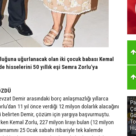
luğuna uğurlanacak olan iki çocuk babası Kemal
de hisselerini 50 yıllık eşi Semra Zorlu'ya
ÖZDÜ
evzat Demir arasındaki borç anlaşmazlığı yıllarca
Pa
u'dan 11 yıl önce verdiği 12 milyon dolarlık alacağını
Ço
i belirten Demir, çözüm için yargıya başvurmuştu.
Gö
Tö
en Kemal Zorlu, 227 milyon lirayı bulan (12 milyon
Hi
amamını 25 Ocak sabahı itibariyle tek kalemde