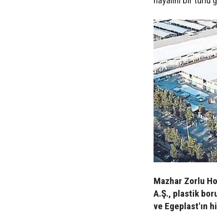
hayalini bir türlü
Mazhar Zorlu Ho
A.Ş., plastik bo
ve Egeplast'ın h