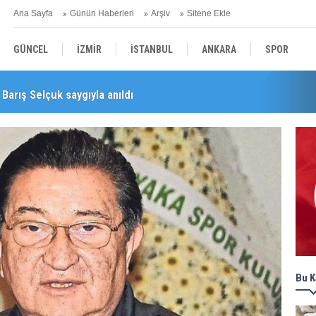
Ana Sayfa
Günün Haberleri
Arşiv
Sitene Ekle
GÜNCEL
İZMİR
İSTANBUL
ANKARA
SPOR
Barış Selçuk saygıyla anıldı
YEREL
SAĞLIK
EKONOMİ
POLİTİKA
Bu K