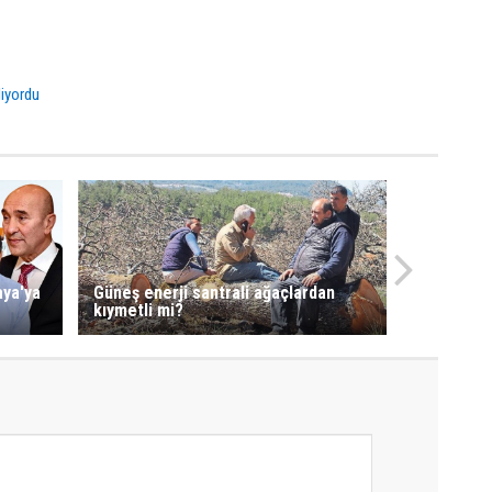
liyordu
aya'ya
Güneş enerji santrali ağaçlardan
kıymetli mi?