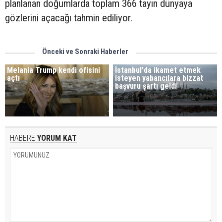
planlanan doğumlarda toplam 366 tayın dünyaya
gözlerini açacağı tahmin ediliyor.
Önceki ve Sonraki Haberler
Melania Trump kendi ofisini
İstanbul'da ikamet etmek
açtı
isteyen yabancılara bizzat
başvuru şartı geldi
HABERE
YORUM KAT