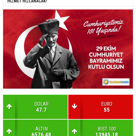
HİZMET HIZLANACAK!
DOLAR
EURO
47.7
55
ALTIN
BIST 100
6576.48
13945.18