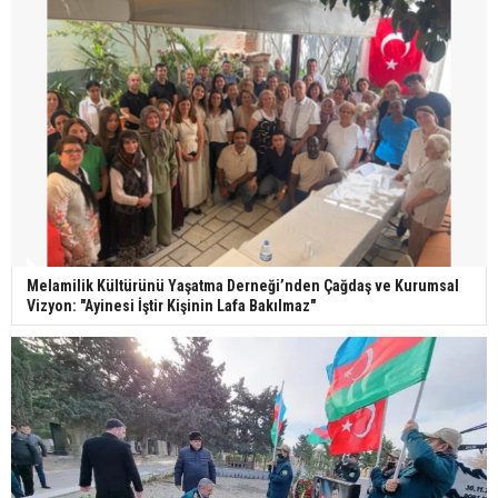
Melamilik Kültürünü Yaşatma Derneği’nden Çağdaş ve Kurumsal
Vizyon: "Ayinesi İştir Kişinin Lafa Bakılmaz"