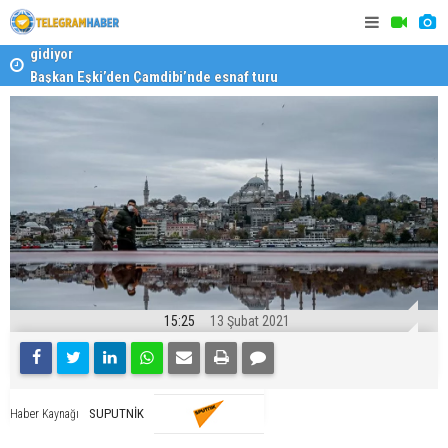
Başkan Eşki’den Çamdibi’nde esnaf turu
Halk isted
15:25
13 Şubat 2021
SUPUTNİK
Haber Kaynağı