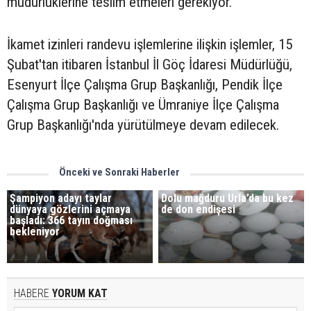
müdürlüklerine teslim etmeleri gerekiyor.
İkamet izinleri randevu işlemlerine ilişkin işlemler, 15
Şubat'tan itibaren İstanbul İl Göç İdaresi Müdürlüğü,
Esenyurt İlçe Çalışma Grup Başkanlığı, Pendik İlçe
Çalışma Grup Başkanlığı ve Ümraniye İlçe Çalışma
Grup Başkanlığı'nda yürütülmeye devam edilecek.
Önceki ve Sonraki Haberler
Şampiyon adayı taylar
Dolu mağduru Urla’da bu kez
dünyaya gözlerini açmaya
de don endişesi
başladı: 366 tayın doğması
bekleniyor
HABERE
YORUM KAT