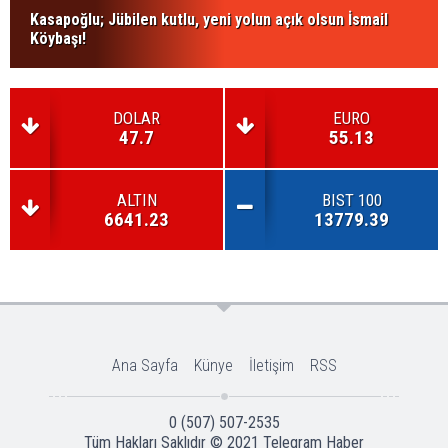
Kasapoğlu; Jübilen kutlu, yeni yolun açık olsun İsmail
Köybaşı!
DOLAR
EURO
47.7
55.13
ALTIN
BIST 100
6641.23
13779.39
Ana Sayfa
Künye
İletişim
RSS
0 (507) 507-2535
Tüm Hakları Saklıdır © 2021
Telegram Haber