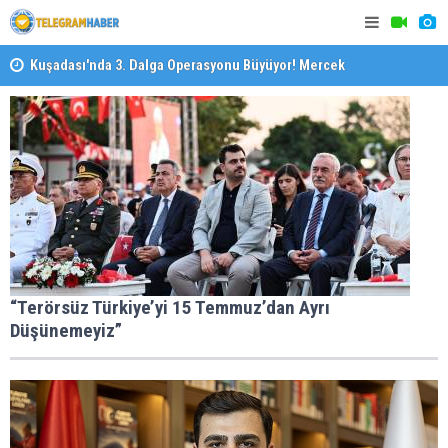
il
Kuşadası'nda 3. Dalga Operasyonu Büyüyor! Mercek
İzmirli Fi
Altındaki Dosya: 2023 İmar Planları
“Terörsüz Türkiye’yi 15 Temmuz’dan Ayrı
Düşünemeyiz”