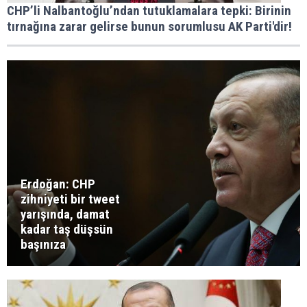
CHP’li Nalbantoğlu’ndan tutuklamalara tepki: Birinin
tırnağına zarar gelirse bunun sorumlusu AK Parti'dir!
Erdoğan: CHP
zihniyeti bir tweet
yarışında, damat
kadar taş düşsün
başınıza