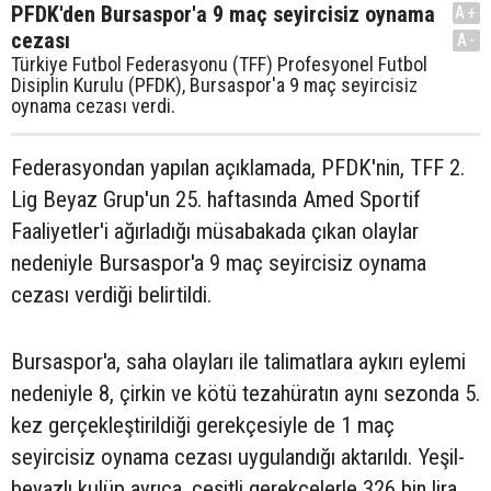
PFDK'den Bursaspor'a 9 maç seyircisiz oynama
A+
cezası
A-
Türkiye Futbol Federasyonu (TFF) Profesyonel Futbol
Disiplin Kurulu (PFDK), Bursaspor'a 9 maç seyircisiz
oynama cezası verdi.
Federasyondan yapılan açıklamada, PFDK'nin, TFF 2.
Lig Beyaz Grup'un 25. haftasında Amed Sportif
Faaliyetler'i ağırladığı müsabakada çıkan olaylar
nedeniyle Bursaspor'a 9 maç seyircisiz oynama
cezası verdiği belirtildi.
Bursaspor'a, saha olayları ile talimatlara aykırı eylemi
nedeniyle 8, çirkin ve kötü tezahüratın aynı sezonda 5.
kez gerçekleştirildiği gerekçesiyle de 1 maç
seyircisiz oynama cezası uygulandığı aktarıldı. Yeşil-
beyazlı kulüp ayrıca, çeşitli gerekçelerle 326 bin lira