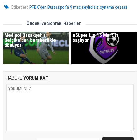
Etiketler :
PFDK'den Bursaspor'a 9 maç seyircisiz oynama cezası
Önceki ve Sonraki Haberler
Medipol Başakşehir,
eSüper Lig 15 Mart'ta
Belçika'dan beraberlikle
başlıyor
dönüyor
HABERE
YORUM KAT