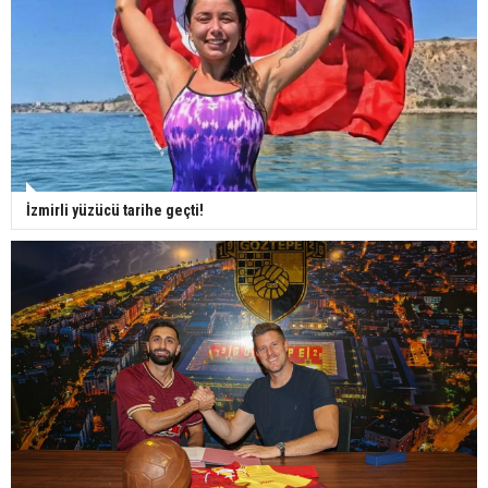
İzmirli yüzücü tarihe geçti!