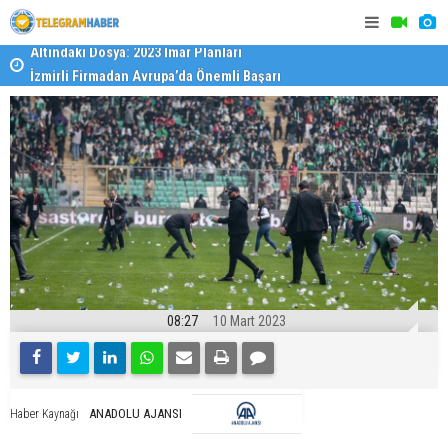
İzmirli Firmadan Avrupa’da Önemli Başarı
Özel Okulla
Devlet Oku
08:27
10 Mart 2023
ANADOLU AJANSI
Haber Kaynağı