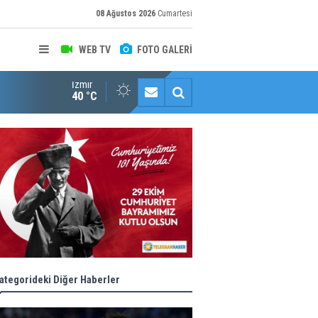
08 Ağustos 2026
Cumartesi
WEB TV
FOTO GALERİ
İzmir
"Toprağını Kaybeden Geleceğini Kaybeder!"
40 °C
ategorideki Diğer Haberler