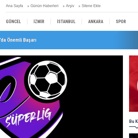
Ana Sayfa
Günün Haberleri
Arşiv
Sitene Ekle
GÜNCEL
İZMİR
İSTANBUL
ANKARA
SPOR
’da Önemli Başarı
leri! "Teşvikler Kalktı, Veli Devlet Okuluna Yöneldi"
YEREL
SAĞLIK
EKONOMİ
POLİTİKA
Bu K