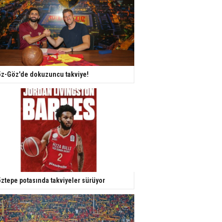
z-Göz'de dokuzuncu takviye!
ztepe potasında takviyeler sürüyor