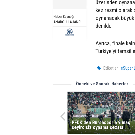
üzerinden oynanaca
kez resmi olarak 
Haber Kaynağı
oynanacak büyük fi
ANADOLU AJANSI
denildi.
Ayrıca, finale kal
Türkiye'yi temsil 
Etiketler :
eSüper L
Önceki ve Sonraki Haberler
PFDK'den Bursaspor'a 9 maç
seyircisiz oynama cezası