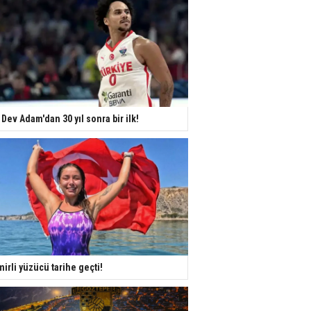
 Dev Adam'dan 30 yıl sonra bir ilk!
mirli yüzücü tarihe geçti!