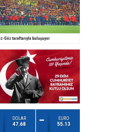
z-Göz taraftarıyla buluşuyor
DOLAR
EURO
47.68
55.13