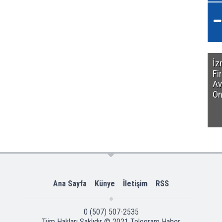
İz
Fi
Av
Ön
Ana Sayfa
Künye
İletişim
RSS
0 (507) 507-2535
Tüm Hakları Saklıdır © 2021
Telegram Haber