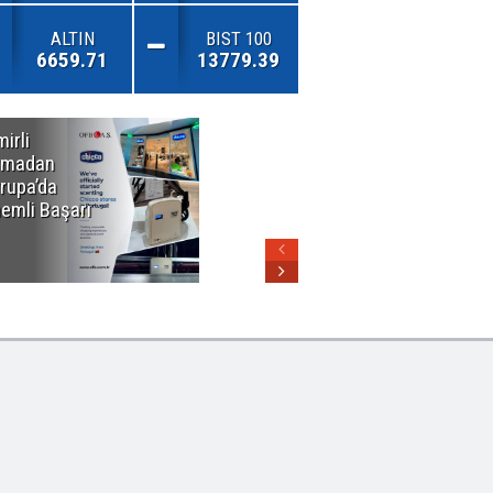
ALTIN
BIST 100
6659.71
13779.39
mirli
Özel Okullarda
rmadan
Alarm Zilleri!
rupa’da
"Teşvikler
emli Başarı
Kalktı, Veli
Devlet Okuluna
Yöneldi"