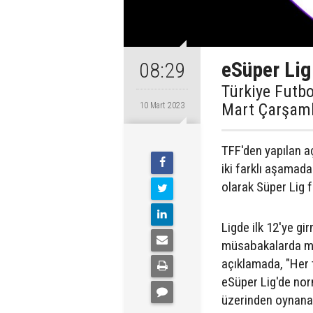
eSüper Lig
08:29
Türkiye Futbo
Mart Çarşamb
10 Mart 2023
TFF'den yapılan a
iki farklı aşamad
olarak Süper Lig 
Ligde ilk 12'ye gi
müsabakalarda mü
açıklamada, "Her 
eSüper Lig'de nor
üzerinden oynanac