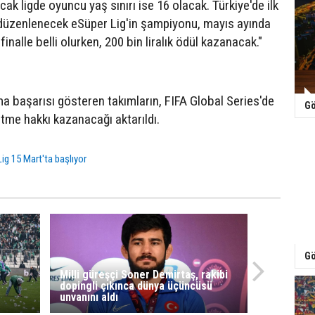
k ligde oyuncu yaş sınırı ise 16 olacak. Türkiye'de ilk
düzenlenecek eSüper Lig'in şampiyonu, mayıs ayında
nalle belli olurken, 200 bin liralık ödül kazanacak."
ma başarısı gösteren takımların, FIFA Global Series'de
Gö
etme hakkı kazanacağı aktarıldı.
ig 15 Mart'ta başlıyor
Gö
Milli güreşçi Soner Demirtaş, rakibi
dopingli çıkınca dünya üçüncüsü
unvanını aldı