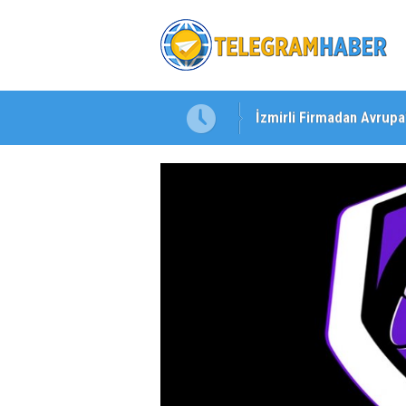
İzmirli Firmadan Avrupa
Özel Okullarda Alarm Zil