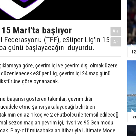
 15 Mart'ta başlıyor
A+
l Federasyonu (TFF), eSüper Lig'in 15
A-
a günü başlayacağını duyurdu.
12
çıklamaya göre, çevrim içi ve çevrim dışı olmak üzere
a düzenlenecek eSüper Lig, çevrim içi 24 maç günü
fikstürüne göre oynanacak.
rme başarısı gösteren takımlar, çevrim dışı
cadele etme şansı yakalayacağı belirtilen
takımın en az 1 koç ve 2 eFutbolcu ile temsil edileceği
İz
mal sezon maçları çevrim içi, 1vs1 ve 95 Gen modu
ak. Play-off müsabakaları itibarıyla Ultimate Mode