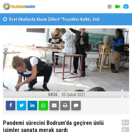
Özel Okullarda Alarm Zilleri! "Teşvikler Kalktı, Veli
"Toprağını
Devlet Okuluna Yöneldi"
04:55
05 Şubat 2021
Pandemi sürecini Bodrum’da geçiren ünlü
A+
isimler sanata merak sardı
A-