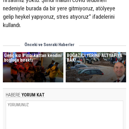
fırsatımız yoktu. Şimdi malum covid tedbirleri
nedeniyle burada da bir yere gitmiyoruz, atölyeye
gelip heykel yapıyoruz, stres atıyoruz” ifadelerini
kullandı.
Önceki ve Sonraki Haberler
Genç kız 8’inci kattan kendini
BOĞAZİÇİ YERİNE ALTYAPIYA
boşluğa bıraktı
BAK!
HABERE
YORUM KAT