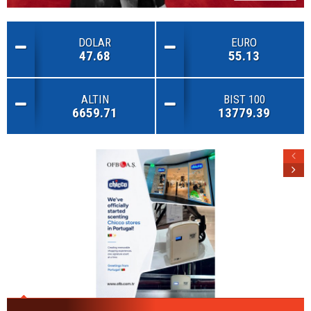
DOLAR
EURO
47.68
55.13
ALTIN
BIST 100
6659.71
13779.39