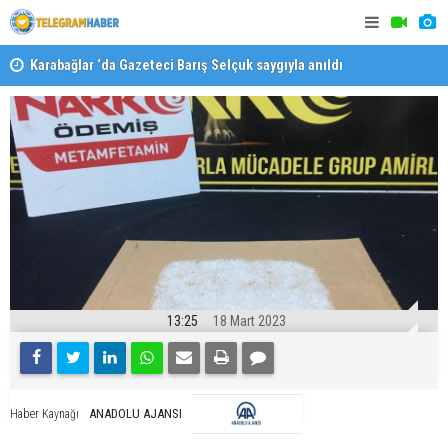
Karabağlar ‘da Gazeteci Barış Selçuk saygıyla anıldı
Konaklı ka
13:25
18 Mart 2023
ANADOLU AJANSI
Haber Kaynağı