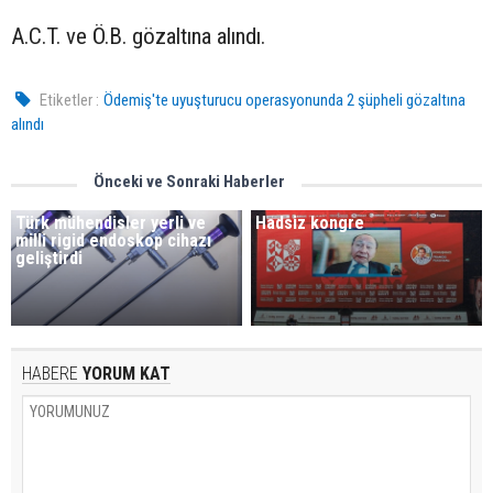
A.C.T. ve Ö.B. gözaltına alındı.
Etiketler :
Ödemiş'te uyuşturucu operasyonunda 2 şüpheli gözaltına
alındı
Önceki ve Sonraki Haberler
Türk mühendisler yerli ve
Hadsiz kongre
milli rigid endoskop cihazı
geliştirdi
HABERE
YORUM KAT