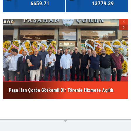
6659.71
13779.39
Paşa Han Çorba Görkemli Bir Törenle Hizmete Açıldı