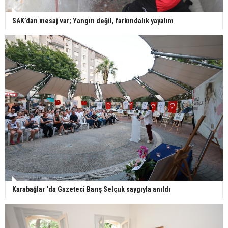
SAK’dan mesaj var; Yangın değil, farkındalık yayalım
Karabağlar ‘da Gazeteci Barış Selçuk saygıyla anıldı