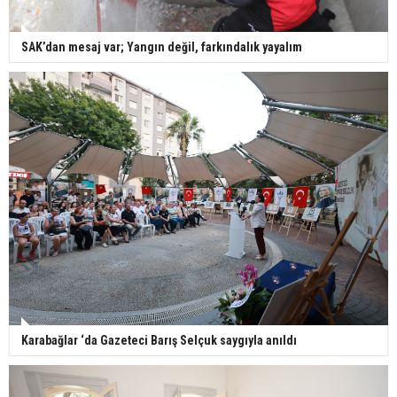
SAK’dan mesaj var; Yangın değil, farkındalık yayalım
Karabağlar ‘da Gazeteci Barış Selçuk saygıyla anıldı