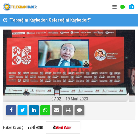
"Toprağını Kaybeden Geleceğini Kaybeder!"
SAK’dan mes
07:02
19 Mart 2023
YENİ ASIR
Haber Kaynağı