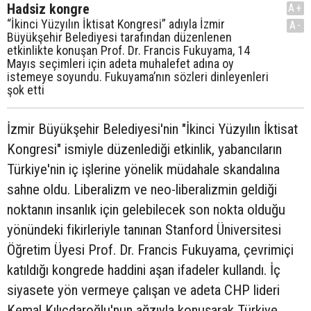
Hadsiz kongre
A+
“İkinci Yüzyılın İktisat Kongresi” adıyla İzmir
A-
Büyükşehir Belediyesi tarafından düzenlenen
etkinlikte konuşan Prof. Dr. Francis Fukuyama, 14
Mayıs seçimleri için adeta muhalefet adına oy
istemeye soyundu. Fukuyama’nın sözleri dinleyenleri
şok etti
İzmir Büyükşehir Belediyesi'nin "İkinci Yüzyılın İktisat
Kongresi" ismiyle düzenlediği etkinlik, yabancıların
Türkiye'nin iç işlerine yönelik müdahale skandalına
sahne oldu. Liberalizm ve neo-liberalizmin geldiği
noktanın insanlık için gelebilecek son nokta olduğu
yönündeki fikirleriyle tanınan Stanford Üniversitesi
Öğretim Üyesi Prof. Dr. Francis Fukuyama, çevrimiçi
katıldığı kongrede haddini aşan ifadeler kullandı. İç
siyasete yön vermeye çalışan ve adeta CHP lideri
Kemal Kılıçdaroğlu'nun ağzıyla konuşarak Türkiye