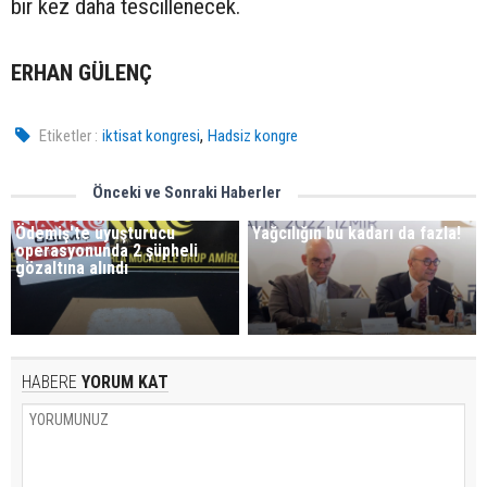
bir kez daha tescillenecek.
ERHAN GÜLENÇ
,
Etiketler :
iktisat kongresi
Hadsiz kongre
Önceki ve Sonraki Haberler
Ödemiş'te uyuşturucu
Yağcılığın bu kadarı da fazla!
operasyonunda 2 şüpheli
gözaltına alındı
HABERE
YORUM KAT