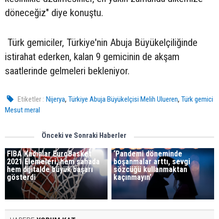
döneceğiz" diye konuştu.
Türk gemiciler, Türkiye'nin Abuja Büyükelçiliğinde
istirahat ederken, kalan 9 gemicinin de akşam
saatlerinde gelmeleri bekleniyor.
,
,
Etiketler :
Nijerya
Türkiye Abuja Büyükelçisi Melih Ulueren
Türk gemici
Mesut meral
Önceki ve Sonraki Haberler
FIBA Kadınlar EuroBasket
‘Pandemi döneminde
2021 Elemeleri, hem sahada
boşanmalar arttı, sevgi
hem dijitalde büyük başarı
sözcüğü kullanmaktan
gösterdi
kaçınmayın’