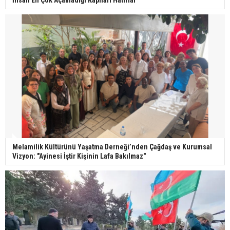
İnsan En Çok Açamadığı Kapıları Hatırlar
Melamilik Kültürünü Yaşatma Derneği’nden Çağdaş ve Kurumsal
Vizyon: "Ayinesi İştir Kişinin Lafa Bakılmaz"