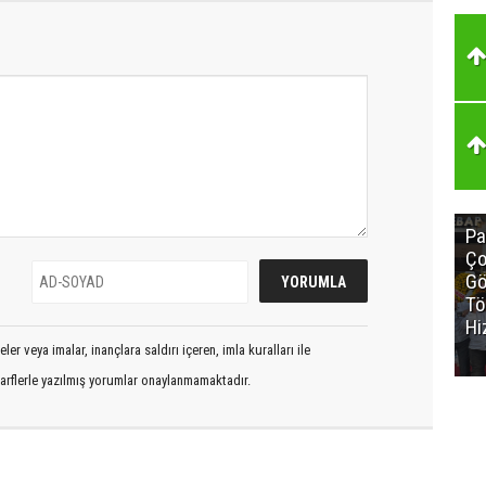
Pa
Ço
Gö
Tö
Hi
er veya imalar, inançlara saldırı içeren, imla kuralları ile
arflerle yazılmış yorumlar onaylanmamaktadır.