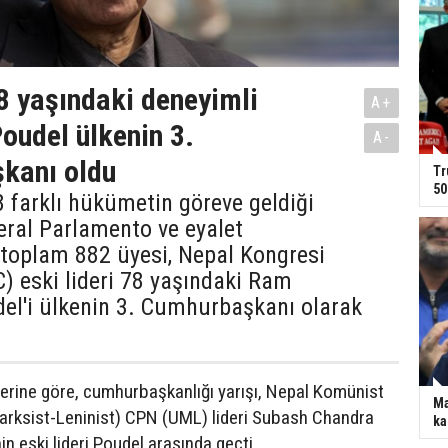
8 yaşındaki deneyimli
A+
Poudel ülkenin 3.
A-
kanı oldu
Tr
50
8 farklı hükümetin göreve geldiği
eral Parlamento ve eyalet
 toplam 882 üyesi, Nepal Kongresi
C) eski lideri 78 yaşındaki Ram
el'i ülkenin 3. Cumhurbaşkanı olarak
rine göre, cumhurbaşkanlığı yarışı, Nepal Komünist
Ma
 Marksist-Leninist) CPN (UML) lideri Subash Chandra
ka
n eski lideri Poudel arasında geçti.