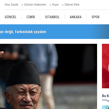
Ana Sayfa
Günün Haberleri
Arşiv
Sitene Ekle
GÜNCEL
İZMİR
İSTANBUL
ANKARA
SPOR
n değil, farkındalık yayalım
Barış Selçuk saygıyla anıldı
YEREL
SAĞLIK
EKONOMİ
POLİTİKA
Bu K