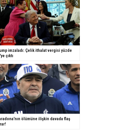
ump imzaladı: Çelik ithalat vergisi yüzde
'ye çıktı
radona'nın ölümüne ilişkin davada flaş
rar!