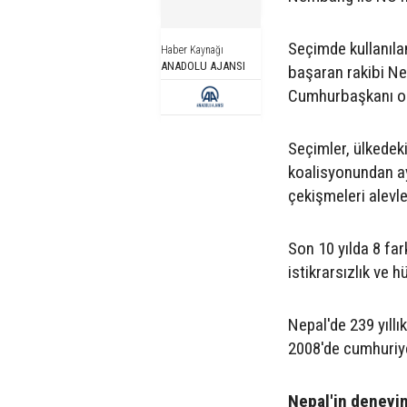
Seçimde kullanıla
Haber Kaynağı
ANADOLU AJANSI
başaran rakibi Ne
Cumhurbaşkanı o
Seçimler, ülkedeki 
koalisyonundan ay
çekişmeleri alevle
Son 10 yılda 8 far
istikrarsızlık ve 
Nepal'de 239 yıllı
2008'de cumhuriye
Nepal'in deneyi