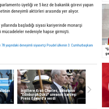
 parlamento üyeliği ve 5 kez de bakanlık görevi yapan
etinin deneyimli aktörleri arasında yer alıyor.
 yıllarında başladığı siyasi kariyerinde monarşi
 mücadeleler nedeniyle hapse girmişti.
e 78 yaşındaki deneyimli siyasetçi Poudel ülkenin 3. Cumhurbaşkanı
"G
ge
Paludan
İngiltere Kralı Charles, babasının
"Edinburgh Dükü" unvanını kardeşi
Prens Edward'a verdi