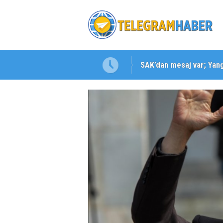
SAK’dan mesaj var; Yangı
Karabağlar ‘da Gazeteci 