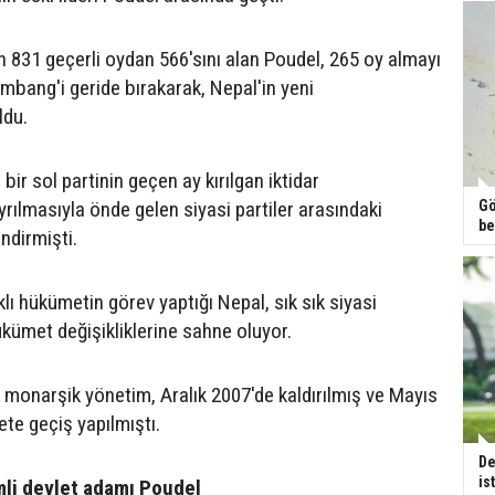
n 831 geçerli oydan 566'sını alan Poudel, 265 oy almayı
mbang'i geride bırakarak, Nepal'in yeni
ldu.
bir sol partinin geçen ay kırılgan iktidar
rılmasıyla önde gelen siyasi partiler arasındaki
Gö
be
ndirmişti.
klı hükümetin görev yaptığı Nepal, sık sık siyasi
hükümet değişikliklerine sahne oluyor.
k monarşik yönetim, Aralık 2007'de kaldırılmış ve Mayıs
te geçiş yapılmıştı.
De
is
mli devlet adamı Poudel