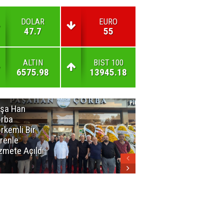
DOLAR
EURO
47.7
55
ALTIN
BIST 100
6575.98
13945.18
şa Han
İnsan En Çok
rba
Açamadığı
rkemli Bir
Kapıları
renle
Hatırlar
zmete Açıldı