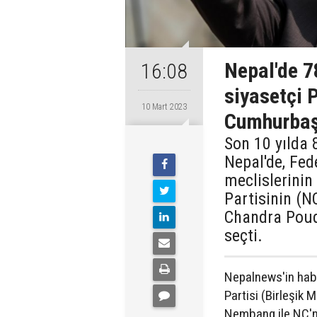
Nepal'de 7
16:08
siyasetçi 
10 Mart 2023
Cumhurbaş
Son 10 yılda 
Nepal'de, Fed
meclislerinin
Partisinin (N
Chandra Poud
seçti.
Nepalnews'in habe
Partisi (Birleşik
Nembang ile NC'ni