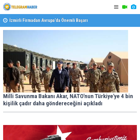
İzmirli Firmadan Avrupa’da Önemli Başarı
"Toprağını
Özel Okullarda Alarm Zilleri! "Teşvikler Kalktı, Veli
Devlet Okuluna Yöneldi"
Milli Savunma Bakanı Akar, NATO'nun Türkiye'ye 4 bin
kişilik çadır daha göndereceğini açıkladı