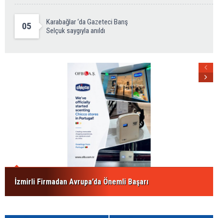
Karabağlar ‘da Gazeteci Barış
05
Selçuk saygıyla anıldı
İzmirli Firmadan Avrupa’da Önemli Başarı