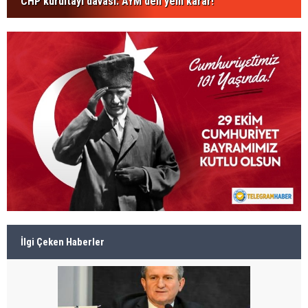
CHP kurultayı davası: AYM'den yeni karar!
İlgi Çeken Haberler