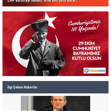
CHP kurultayı davası: AYM'den yeni karar!
İlgi Çeken Haberler