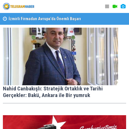
İzmirli Firmadan Avrupa’da Önemli Başarı
Özel Okulla
Devlet Oku
Nahid Canbakışlı: Stratejik Ortaklık ve Tarihi
Gerçekler: Bakü, Ankara ile Bir yumruk