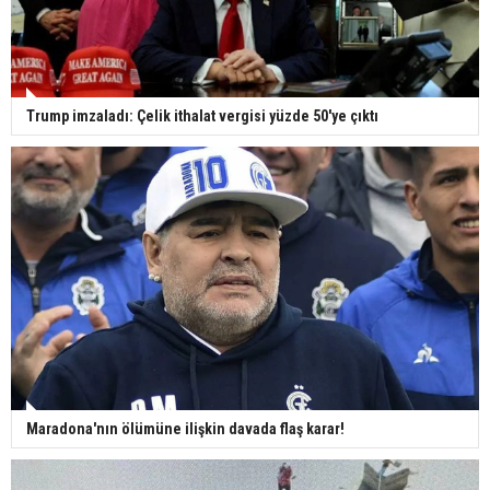
Trump imzaladı: Çelik ithalat vergisi yüzde 50'ye çıktı
Maradona'nın ölümüne ilişkin davada flaş karar!