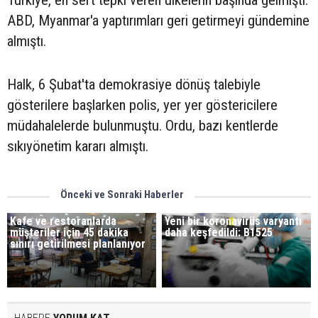
Türkiye, en sert tepki veren ülkelerin başında gelmişti.
ABD, Myanmar'a yaptırımları geri getirmeyi gündemine
almıştı.
Halk, 6 Şubat'ta demokrasiye dönüş talebiyle
gösterilere başlarken polis, yer yer göstericilere
müdahalelerde bulunmuştu. Ordu, bazı kentlerde
sıkıyönetim kararı almıştı.
Önceki ve Sonraki Haberler
Kafe ve restoranlarda
Yeni bir koronavirüs varyantı
müşteriler için 45 dakika
daha keşfedildi: B1525
sınırı getirilmesi planlanıyor