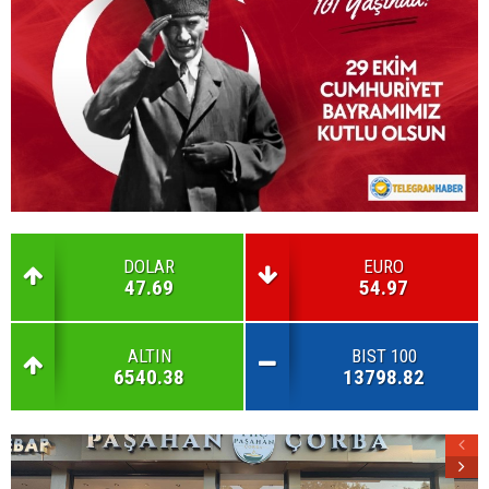
DOLAR
EURO
47.69
54.97
ALTIN
BIST 100
6540.38
13798.82