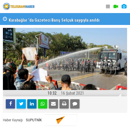
Karabağlar ‘da Gazeteci Barış Selçuk saygıyla anıldı
Konaklı ka
10:32
16 Şubat 2021
SUPUTNİK
Haber Kaynağı