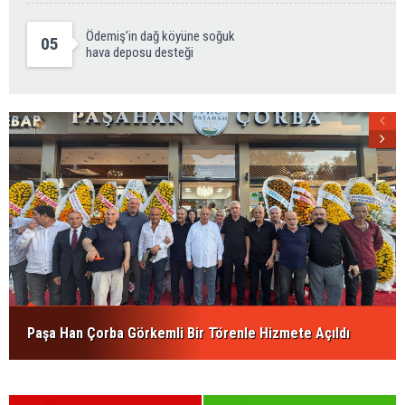
Ödemiş’in dağ köyüne soğuk
05
hava deposu desteği
Paşa Han Çorba Görkemli Bir Törenle Hizmete Açıldı