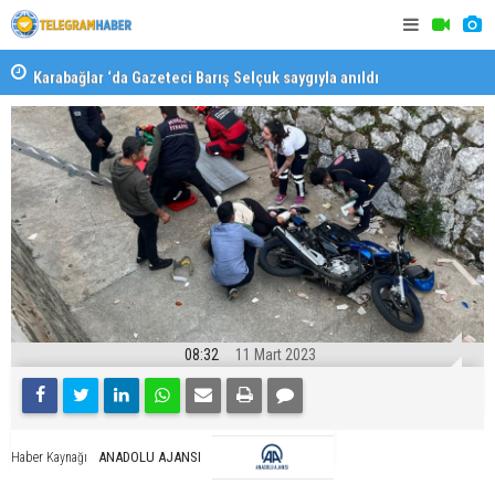
Karabağlar ‘da Gazeteci Barış Selçuk saygıyla anıldı
Konaklı ka
08:32
11 Mart 2023
ANADOLU AJANSI
Haber Kaynağı