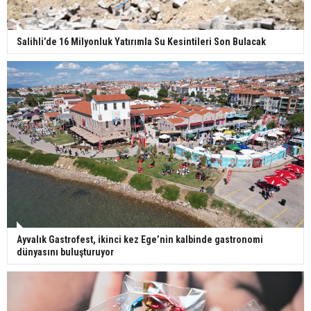
Salihli’de 16 Milyonluk Yatırımla Su Kesintileri Son Bulacak
Ayvalık Gastrofest, ikinci kez Ege’nin kalbinde gastronomi
dünyasını buluşturuyor