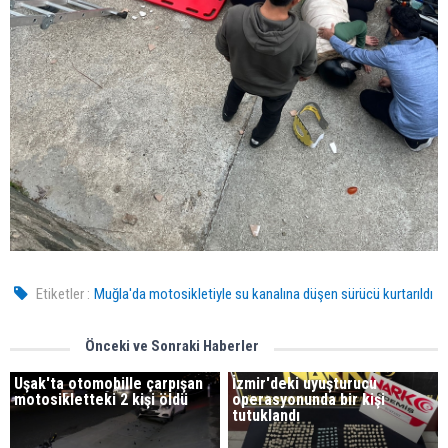
Etiketler :
Muğla'da motosikletiyle su kanalına düşen sürücü kurtarıldı
Önceki ve Sonraki Haberler
Uşak'ta otomobille çarpışan
İzmir'deki uyuşturucu
motosikletteki 2 kişi öldü
operasyonunda bir kişi
tutuklandı