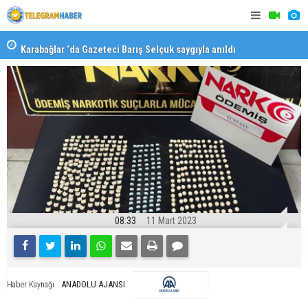
Karabağlar ‘da Gazeteci Barış Selçuk saygıyla anıldı
Konaklı ka
08:33
11 Mart 2023
ANADOLU AJANSI
Haber Kaynağı