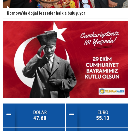
Bornova’da doğal lezzetler halkla buluşuyor
DOLAR
EURO
47.68
55.13