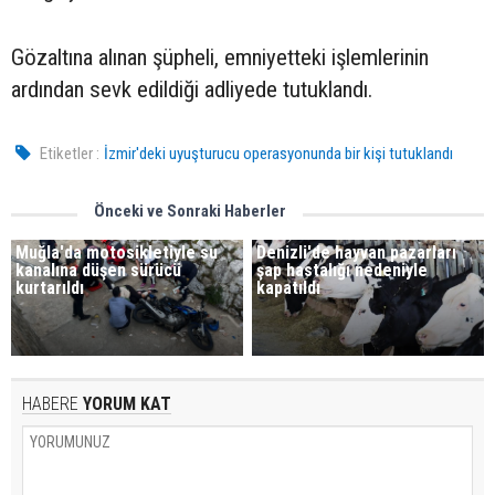
Gözaltına alınan şüpheli, emniyetteki işlemlerinin
ardından sevk edildiği adliyede tutuklandı.
Etiketler :
İzmir'deki uyuşturucu operasyonunda bir kişi tutuklandı
Önceki ve Sonraki Haberler
Muğla'da motosikletiyle su
Denizli'de hayvan pazarları
kanalına düşen sürücü
şap hastalığı nedeniyle
kurtarıldı
kapatıldı
HABERE
YORUM KAT