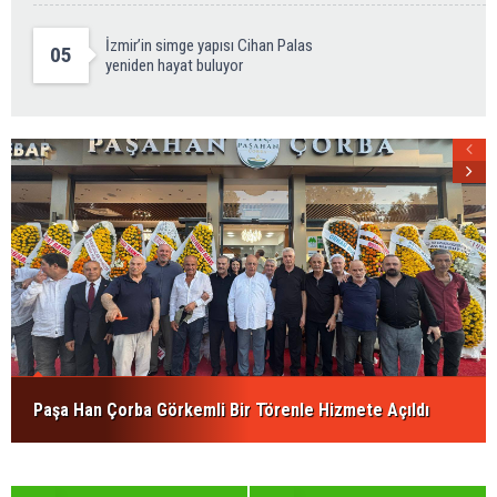
İzmir’in simge yapısı Cihan Palas
05
yeniden hayat buluyor
Paşa Han Çorba Görkemli Bir Törenle Hizmete Açıldı