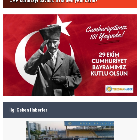
CHP kurultayı davası: AYM'den yeni karar!
İlgi Çeken Haberler