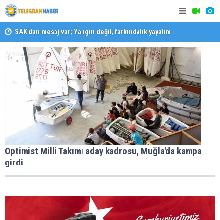
SAK’dan mesaj var; Yangın değil, farkındalık yayalım
Konaklı ka
Karabağlar ‘da Gazeteci Barış Selçuk saygıyla anıldı
Optimist Milli Takımı aday kadrosu, Muğla'da kampa
girdi