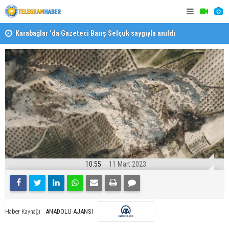
Karabağlar ‘da Gazeteci Barış Selçuk saygıyla anıldı
Konaklı ka
10:55
11 Mart 2023
ANADOLU AJANSI
Haber Kaynağı