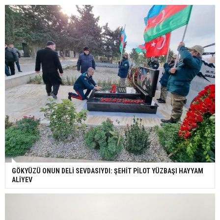
GÖKYÜZÜ ONUN DELİ SEVDASIYDI: ŞEHİT PİLOT YÜZBAŞI HAYYAM
ALİYEV