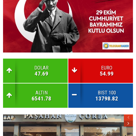
DOLAR
EURO
47.69
54.99
ALTIN
BIST 100
6541.78
13798.82