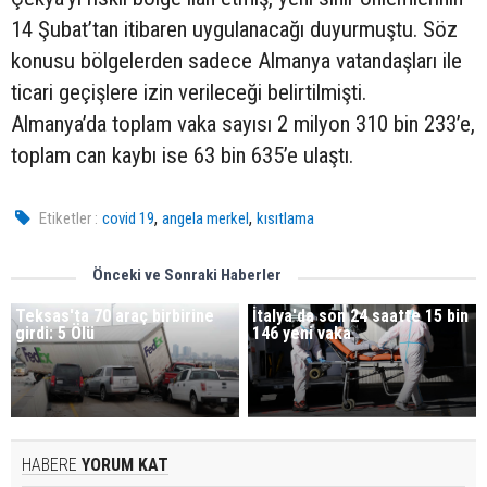
14 Şubat’tan itibaren uygulanacağı duyurmuştu. Söz
konusu bölgelerden sadece Almanya vatandaşları ile
ticari geçişlere izin verileceği belirtilmişti.
Almanya’da toplam vaka sayısı 2 milyon 310 bin 233’e,
toplam can kaybı ise 63 bin 635’e ulaştı.
,
,
Etiketler :
covid 19
angela merkel
kısıtlama
Önceki ve Sonraki Haberler
Teksas'ta 70 araç birbirine
İtalya'da son 24 saatte 15 bin
girdi: 5 Ölü
146 yeni vaka
HABERE
YORUM KAT