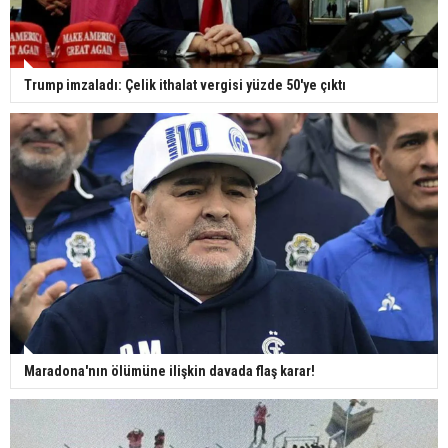
Trump imzaladı: Çelik ithalat vergisi yüzde 50'ye çıktı
Maradona'nın ölümüne ilişkin davada flaş karar!